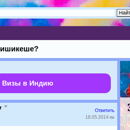
 Ришикеше?
 Визы в Индию
ж
r
Ответить
18.05.2014