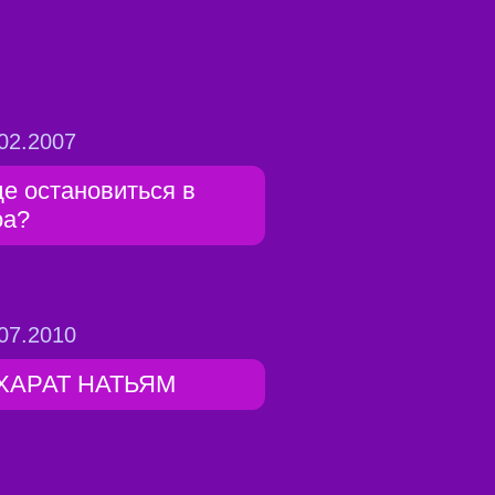
02.2007
де остановиться в
оа?
07.2010
ХАРАТ НАТЬЯМ