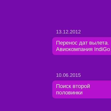
13.12.2012
Перенос дат вылета.
Авиокомпания IndiGo
10.06.2015
Поиск второй
половинки