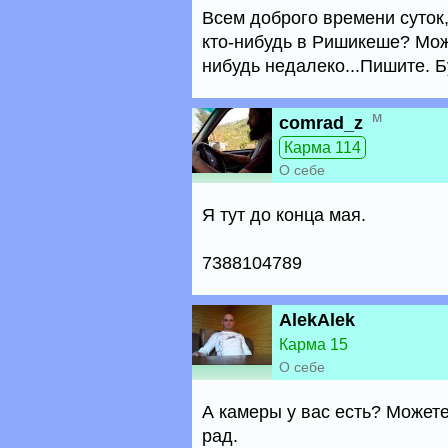
Всем доброго времени суток
кто-нибудь в Ришикеше? Можн
нибудь недалеко...Пишите. Б
м
comrad_z
Карма 114
О себе
Я тут до конца мая.
7388104789
AlekAlek
Карма 15
О себе
А камеры у вас есть? Может
рад.