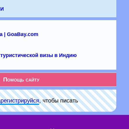
чи
а | GoaBay.com
туристической визы в Индию
Помощь сайту
арeгиcтpируйся
, чтобы писать