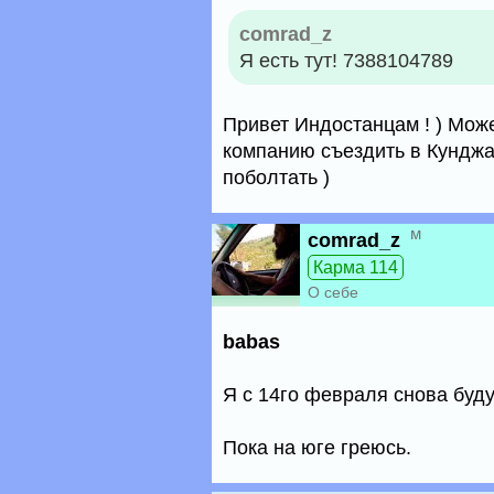
comrad_z
Я есть тут! 7388104789
Привет Индостанцам ! ) Мож
компанию съездить в Кунджа
поболтать )
м
comrad_z
Карма 114
О себе
babas
Я с 14го февраля снова буду
Пока на юге греюсь.