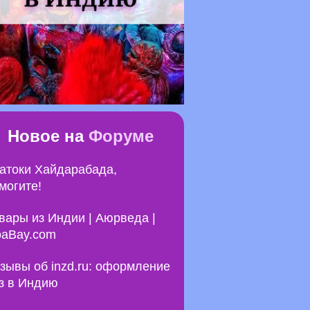
Новое на
Форуме
атоки Хайдарабада,
могите!
вары из Индии | Аюрведа |
aBay.com
зывы об inzd.ru: оформление
з в Индию