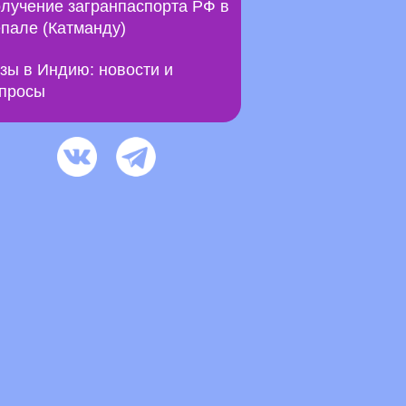
лучение загранпаспорта РФ в
пале (Катманду)
зы в Индию: новости и
просы