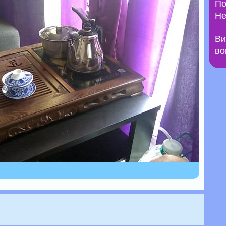
По
Не
Ви
во