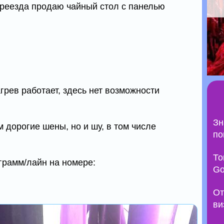
реезда продаю чайный стол с панелью
грев работает, здесь нет возможности
Зн
м дорогие шены, но и шу, в том числе
по
То
грамм/лайн на номере:
Go
От
ви