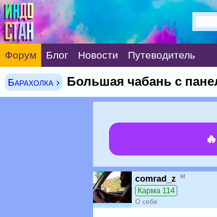
Форум
Блог
Новости
Путеводитель
Большая чабань с пан
Барахолка ›

м
comrad_z
Карма 114
О себе