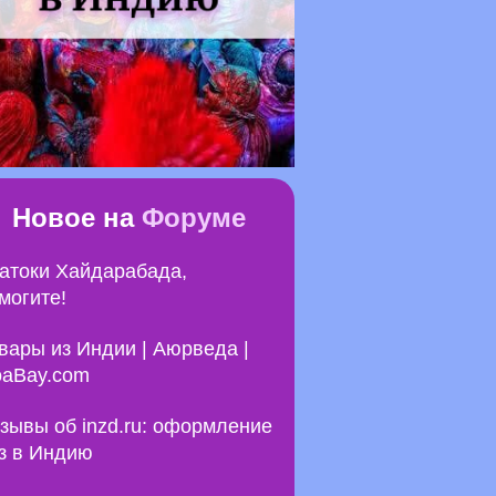
Новое на
Форуме
атоки Хайдарабада,
могите!
вары из Индии | Аюрведа |
aBay.com
зывы об inzd.ru: оформление
з в Индию