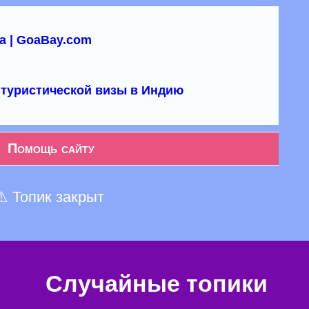
а | GoaBay.com
туристической визы в Индию
Помощь сайту
⚠ Топик закрыт
Случайные топики