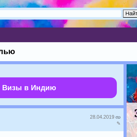
елью
 Визы в Индию
28.04.2019
✎