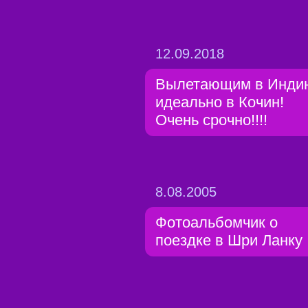
12.09.2018
Вылетающим в Инди
идеально в Кочин!
Очень срочно!!!!
8.08.2005
Фотоальбомчик о
поездке в Шри Ланку