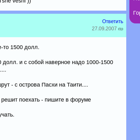
'she vesni ))
Го
Ответить
27.09.2007
-то 1500 долл.
00 долл. и с собой наверное надо 1000-1500
...
ут - с острова Пасхи на Таити....
 решит поехать - пишите в форуме
учать.