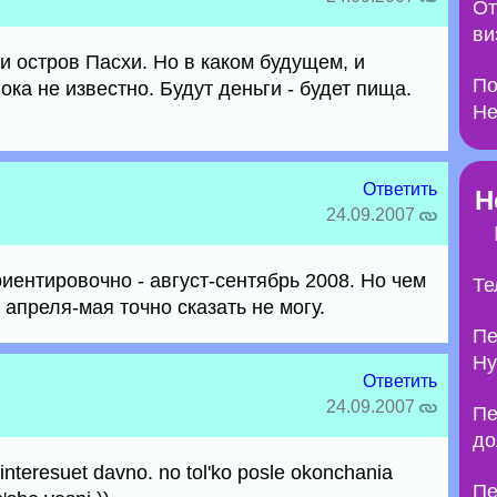
От
ви
 и остров Пасхи. Но в каком будущем, и
По
ока не известно. Будут деньги - будет пища.
Не
Ответить
Н
24.09.2007
иентировочно - август-сентябрь 2008. Но чем
Те
 апреля-мая точно сказать не могу.
Пе
Ну
Ответить
24.09.2007
Пе
до
 interesuet davno. no tol'ko posle okonchania
Пе