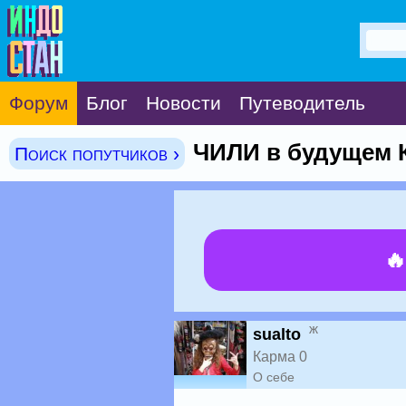
Форум
Блог
Новости
Путеводитель
ЧИЛИ в будущем 
Поиск попутчиков ›

ж
sualto
Карма 0
О себе