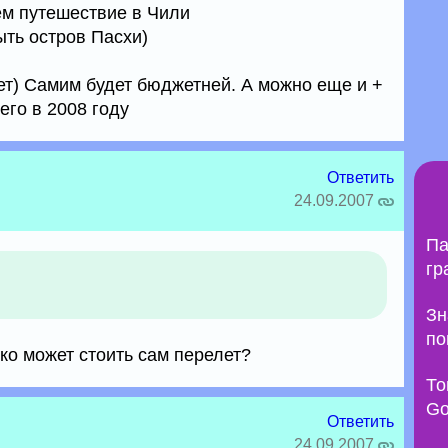
ем путешествие в Чили
ыть остров Пасхи)
лет) Самим будет бюджетней. А можно еще и +
его в 2008 году
Ответить
24.09.2007
Па
гр
Зн
по
ко может стоить сам перелет?
То
Go
Ответить
24.09.2007