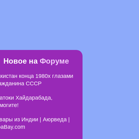
Новое на
Форуме
кистан конца 1980х глазами
ажданина СССР
атоки Хайдарабада,
могите!
вары из Индии | Аюрведа |
aBay.com