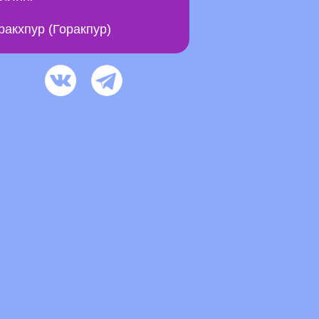
ракхпур (Горакпур)