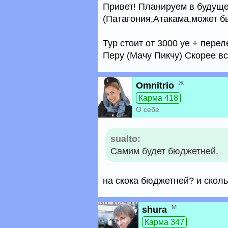
Привет! Планируем в будущ
(Патагония,Атакама,может б
Тур стоит от 3000 уе + пере
Перу (Мачу Пикчу) Скорее вс
ж
Omnitrio
Карма 418
О себе
sualto:
Самим будет бюджетней.
на скока бюджетней? и сколь
м
shura
Карма 347