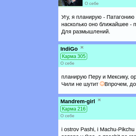
О себе
Угу, я планирую - Патагонию
насколько оно ближайшее - п
Для размышлений.
ж
IndiGo
Карма 305
О себе
планирую Перу и Мексику, ор
Чили не шутит
Впрочем, до
ж
Mandrem-girl
Карма 216
О себе
i ostrov Pashi, i Machu-Pikchu