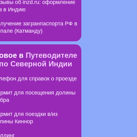
зывы об inzd.ru: оформление
з в Индию
лучение загранпаспорта РФ в
пале (Катманду)
овое в
Путеводителе
по Северной Индии
лефон для справок о проезде
рмит для посещения долины
бра
рмит для поездки в/из
лины Киннор
ллинг