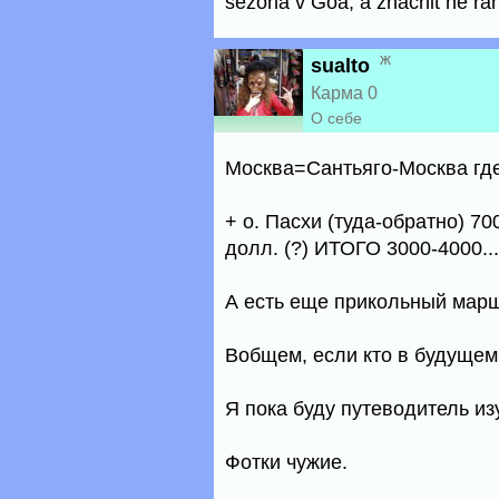
sezona v Goa, a znachit ne ran
ж
sualto
Карма 0
О себе
Москва=Сантьяго-Москва где
+ о. Пасхи (туда-обратно) 7
долл. (?) ИТОГО 3000-4000....
А есть еще прикольный маршр
Вобщем, если кто в будущем
Я пока буду путеводитель из
Фотки чужие.