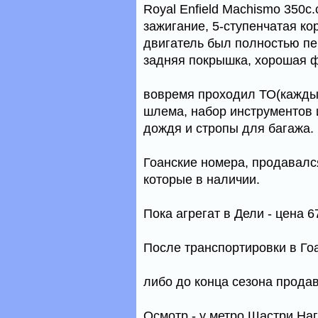
Royal Enfield Machismo 350c.
зажигание, 5-ступенчатая кор
двигатель был полностью пе
задняя покрышка, хорошая 
вовремя проходил ТО(каждые
шлема, набор инструментов и
дождя и стропы для багажа.
Гоанские номера, продавался
которые в наличии.
Пока агрегат в Дели - цена 6
После транспортировки в Го
либо до конца сезона продав
Осмотр - у метро Шастри Наг