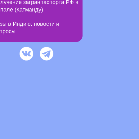
лучение загранпаспорта РФ в
пале (Катманду)
зы в Индию: новости и
просы