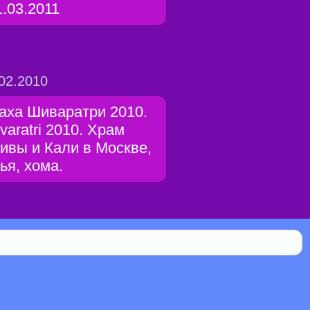
1.03.2011
02.2010
аха Шиваратри 2010.
varatri 2010. Храм
ивы и Кали в Москве,
гья, хома.