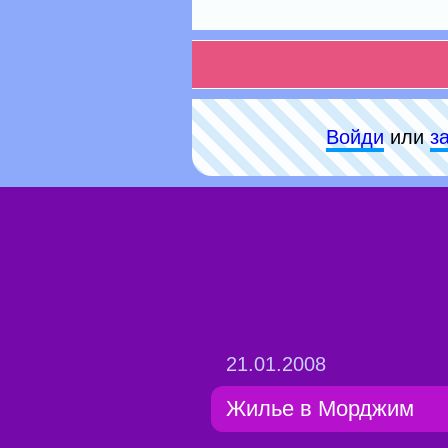
Войди
или
з
21.01.2008
Жилье в Морджим