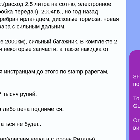
c.(расход 2,5 литра на сотню, электронное
обка передач), 2004г.в., но год назад
ребран ирландцем, дисковые тормоза, новая
фара с сильным дальним,
 2000км), сильный багажник. В комплекте 2
 некоторые запчасти, а также накидка от
 инстранцам до этого по stamp paper'ам,
Зн
по
7 тысяч рупий.
То
Go
а либо цена поднимется,
От
аться не будет..
ви
ар(красная ветка в сторону Риталы)