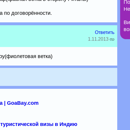
По
Не
а по договорённости.
Ви
во
Ответить
1.11.2013
ру(фиолетовая ветка)
а | GoaBay.com
туристической визы в Индию