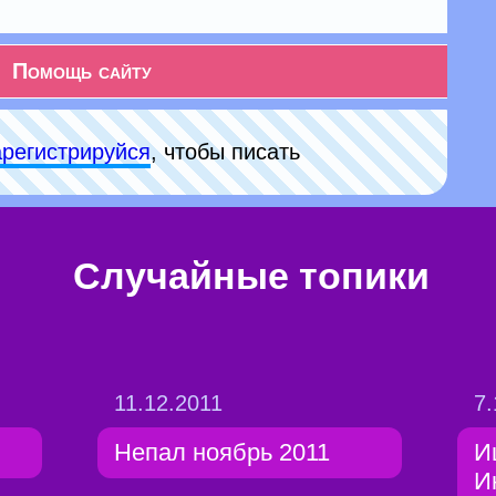
Помощь сайту
арeгиcтpируйся
, чтобы писать
Случайные топики
11.12.2011
7.
Непал ноябрь 2011
И
И