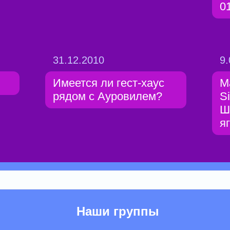
0
31.12.2010
9.
Имеется ли гест-хаус
М
рядом с Ауровилем?
Si
Ш
я
Наши группы