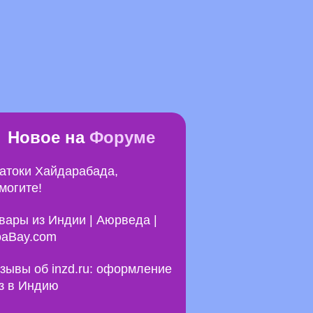
Новое на
Форуме
атоки Хайдарабада,
могите!
вары из Индии | Аюрведа |
aBay.com
зывы об inzd.ru: оформление
з в Индию