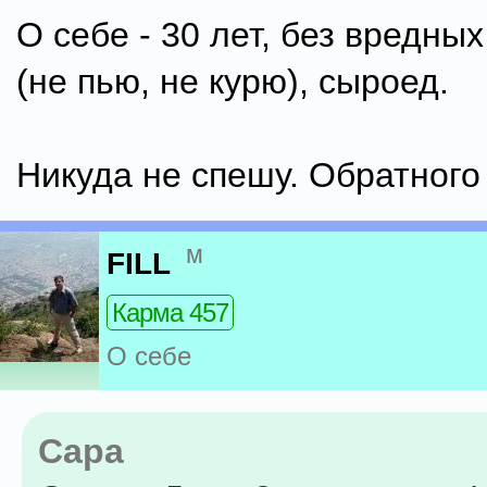
О себе - 30 лет, без вредны
(не пью, не курю), сыроед.
Никуда не спешу. Обратного 
м
FILL
Карма 457
О себе
Capa