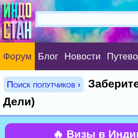
Форум
Блог
Новости
Путево
Заберите
Поиск попутчиков ›
Дели)
🔥 Визы в Инд