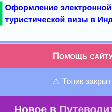
Оформление электронной
туристической визы в Ин
Помощь сайт
⚠ Топик закрыт
Новое в
Путеводи