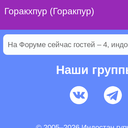
Горакхпур (Горакпур)
На Форуме сейчас гостей – 4, индо
Наши груп
© 2005–2026 Индостан.гу