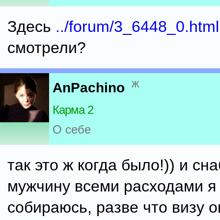
Здесь
../forum/3_6448_0.html
смотрели?
ж
AnPachino
Карма 2
О себе
так это ж когда было!)) и сн
мужчину всеми расходами я
собираюсь, разве что визу о