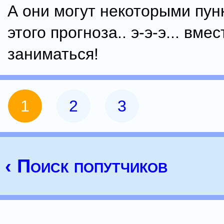
А они могут некоторыми пун
этого прогноза.. э-э-э... вмес
заниматься!
1
2
3
‹ Поиск попутчиков