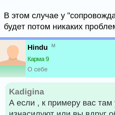
В этом случае у "сопровожд
будет потом никаких пробле
м
Hindu
Карма 9
О себе
Kadigina
А если , к примеру вас там
изнасилуют или вы вдруг о