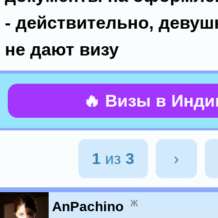
- действительно, девуш
не дают визу
🔥 Визы в Инд
1
из
3
›
ж
AnPachino