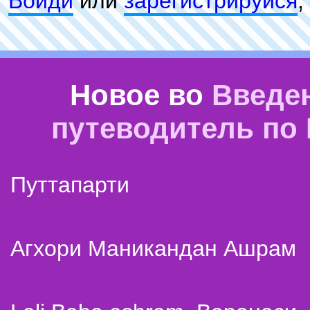
Войди
или
зарeгиcтpируйся
,
Новое во
Введе
путеводитель по
Путтапарти
Агхори Маникандан Ашрам