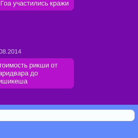
 Гоа участились кражи
08.2014
тоимость рикши от
аридвара до
ишикеша