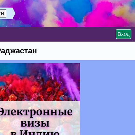
Вход
Раджастан