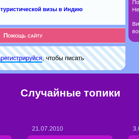
По
туристической визы в Индию
Не
Ви
во
Помощь сайту
арeгиcтpируйся
, чтобы писать
Случайные топики
21.07.2010
3.