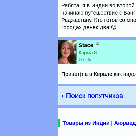
Ребята, я в Индии во второй
начинаю путешествие с Банг
Раджастану. Кто готов со мн
городах денек-два!😉
ж
Stace
Карма 8
О себе
Привет)) а в Керале как на
‹ Поиск попутчиков
Товары из Индии | Аюрвед