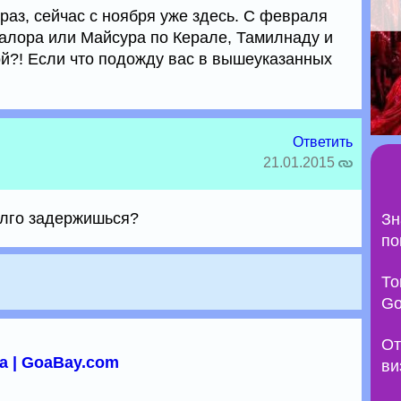
 раз, сейчас с ноября уже здесь. С февраля
алора или Майсура по Керале, Тамилнаду и
ой?! Если что подожду вас в вышеуказанных
Ответить
21.01.2015
долго задержишься?
Зн
по
То
Go
От
а | GoaBay.com
ви