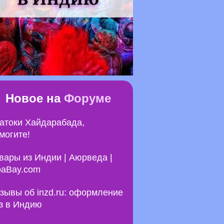
Новое на
Форуме
атоки Хайдарабада,
могите!
вары из Индии | Аюрведа |
aBay.com
зывы об inzd.ru: оформление
з в Индию