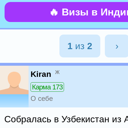
🔥 Визы в Инд
1
из
2
›
ж
Kiran
Карма 173
О себе
Собралась в Узбекистан из