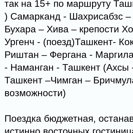
так на 15+ по маршруту Таш
) Самарканд - Шахрисабзс – 
Бухара – Хива – крепости Х
Ургенч - (поезд)Ташкент- Ко
Риштан – Фергана - Маргил
- Наманган - Ташкент (Ахсы 
Ташкент –Чимган – Бричмула
возможности)
Поездка бюджетная, останав
истинно восточных гостиниц