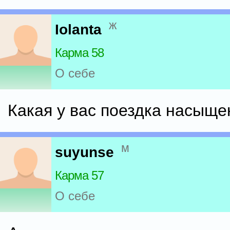
ж
Iolanta
Карма 58
О себе
Какая у вас поездка насыщен
м
suyunse
Карма 57
О себе