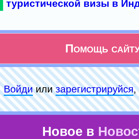
туристической визы в Ин
Помощь сайт
Войди
или
зарeгиcтpируйся
,
Новое в
Новос