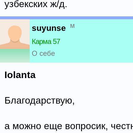
узбекских ж/д.
м
suyunse
Карма 57
О себе
Iolanta
Благодарствую,
а можно еще вопросик, чест