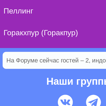
Пеллинг
Горакхпур (Горакпур)
На Форуме сейчас гостей – 2, индо
Наши груп