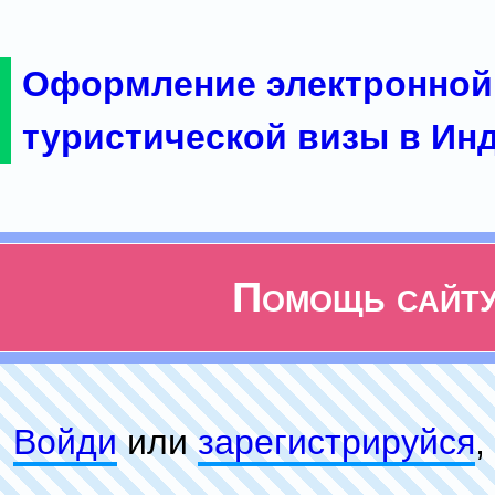
Оформление электронной
туристической визы в Ин
Помощь сайт
Войди
или
зарeгиcтpируйся
,