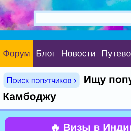
Форум
Блог
Новости
Путево
Ищу поп
Поиск попутчиков ›
Камбоджу
🔥 Визы в Инд