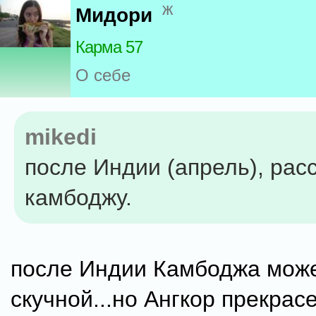
ж
Мидори
Карма 57
О себе
mikedi
после Индии (апрель), ра
камбоджу.
после Индии Камбоджа може
скучной...но Ангкор прекрасен