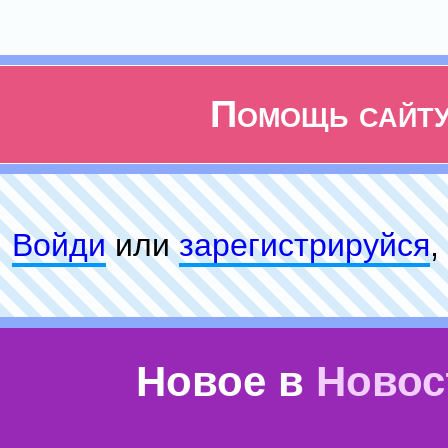
Помощь сайт
Войди
или
зарeгиcтpируйся
,
Новое в
Новос