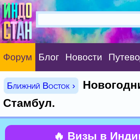
Форум
Блог
Новости
Путево
Новогодн
Ближний Восток ›
Стамбул.
🔥 Визы в Инд