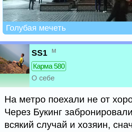
Голубая мечеть
м
SS1
Карма 580
О себе
На метро поехали не от хор
Через Букинг забронировали
всякий случай и хозяин, сн