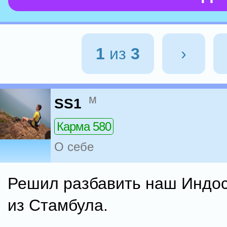
1
из
3
›
м
SS1
Карма 580
О себе
Решил разбавить наш Индо
из Стамбула.