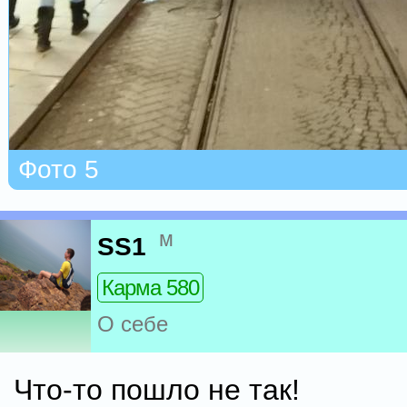
Фото 5
м
SS1
Карма 580
О себе
Что-то пошло не так!