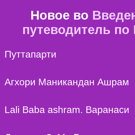
Новое во
Введе
путеводитель по
Путтапарти
Агхори Маникандан Ашрам
Lali Baba ashram. Варанаси