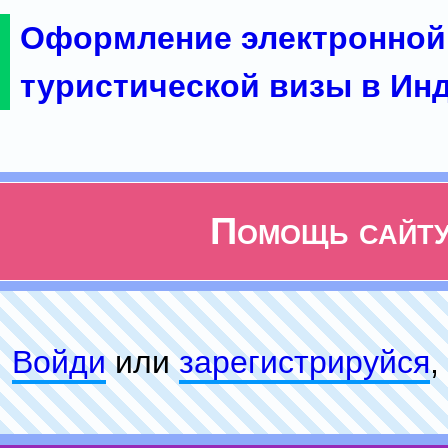
Оформление электронной
туристической визы в Ин
Помощь сайт
Войди
или
зарeгиcтpируйся
,