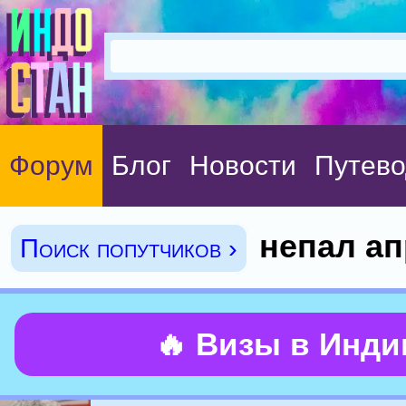
Форум
Блог
Новости
Путево
непал ап
Поиск попутчиков ›
🔥 Визы в Инд