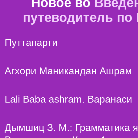
Новое во
Введе
путеводитель по
Путтапарти
Агхори Маникандан Ашрам
Lali Baba ashram. Варанаси
Дымшиц З. М.: Грамматика я