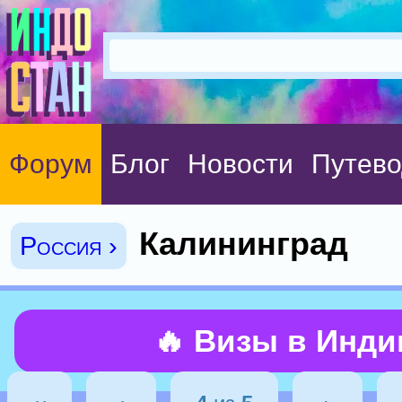
Форум
Блог
Новости
Путево
Калининград
Россия ›
🔥 Визы в Инд