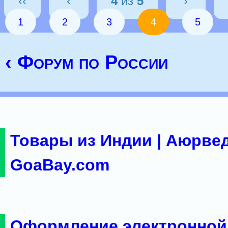
‹‹
‹
4
из
5
›
1
2
3
4
5
‹ Форум по России
Товары из Индии | Аюрвед
GoaBay.com
Оформление электронной