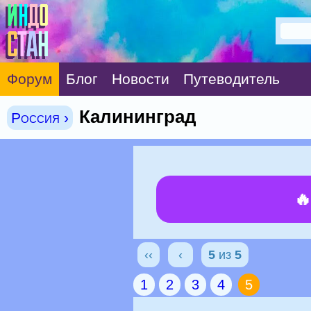
Форум
Блог
Новости
Путеводитель
Калининград
Россия ›

‹‹
‹
5
из
5
1
2
3
4
5