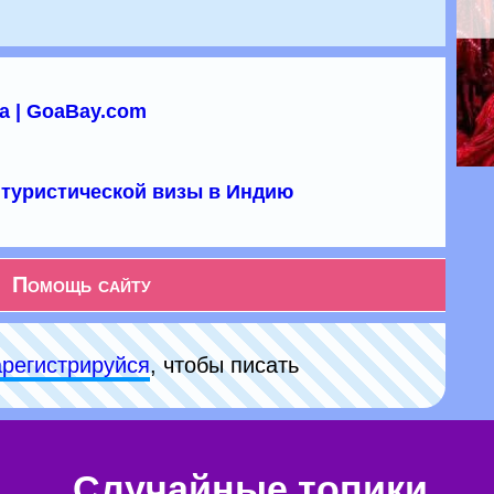
а | GoaBay.com
туристической визы в Индию
Помощь сайту
арeгиcтpируйся
, чтобы писать
Случайные топики