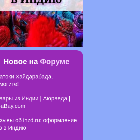
Новое на
Форуме
атоки Хайдарабада,
могите!
вары из Индии | Аюрведа |
aBay.com
зывы об inzd.ru: оформление
з в Индию