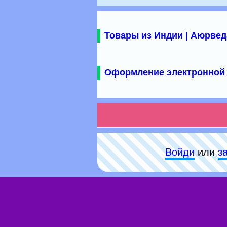
Товары из Индии | Аюрвед
Оформление электронной 
Войди
или
з