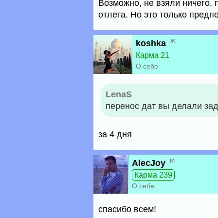
Возможно, не взяли ничего, 
отлета. Но это только предп
ж
koshka
Карма 21
О себе
LenaS
перенос дат вы делали зад
за 4 дня
м
AlecJoy
Карма 239
О себе
спасибо всем!