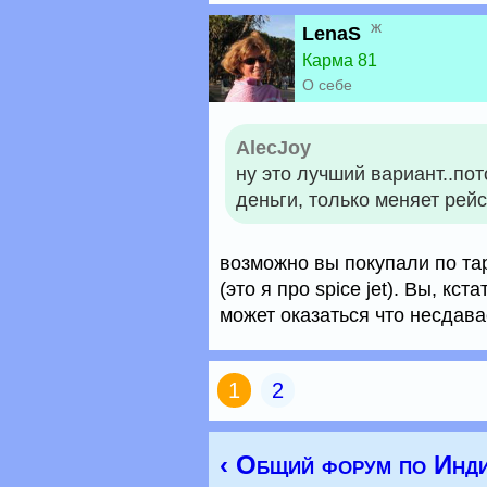
ж
LenaS
Карма 81
О себе
AlecJoy
ну это лучший вариант..пот
деньги, только меняет рейс
возможно вы покупали по та
(это я про spice jet). Вы, кс
может оказаться что несдав
1
2
‹ Общий форум по Инд