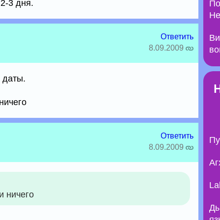
2-3 дня.
По
Не
Ответить
Ви
8.09.2009
во
 даты.
ничего
Ответить
Пу
8.09.2009
Аг
La
и ничего
Ды
яз