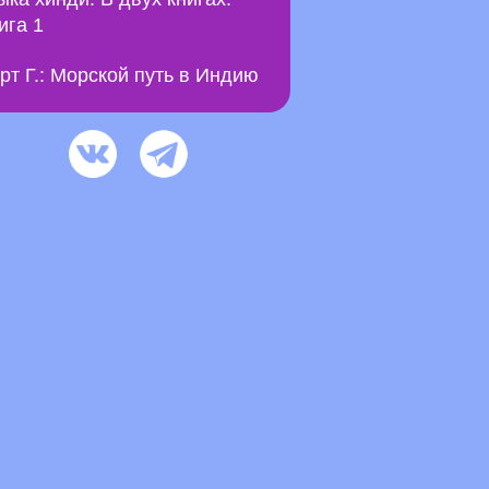
ига 1
рт Г.: Морской путь в Индию