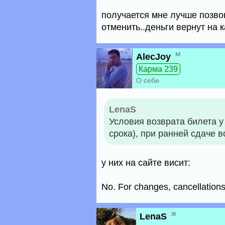
получается мне лучше позвони
отменить..деньги вернут на 
м
AlecJoy
Карма 239
О себе
LenaS
Условия возврата билета у
срока), при ранней сдаче 
у них на сайте висит:
No. For changes, cancellations 
ж
LenaS