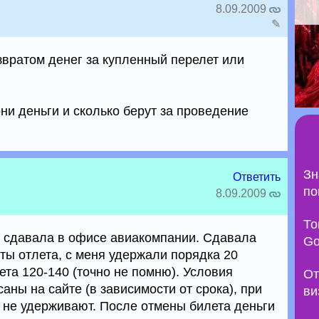
8.09.2009
✎
звратом денег за купленный перелет или
ни деньги и сколько берут за проведение
Зн
Ответить
по
8.09.2009
То
т, сдавала в офисе авиакомпании. Сдавала
Go
ты отлета, с меня удержали порядка 20
та 120-140 (точно не помню). Условия
От
аны на сайте (в зависимости от срока), при
ви
 не удерживают. После отмены билета деньги