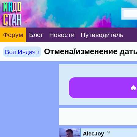
Форум
Блог
Новости
Путеводитель
Отмена/изменение даты
Вся Индия ›

м
AlecJoy