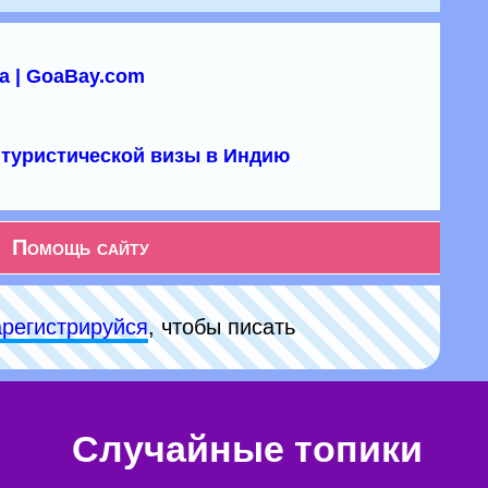
а | GoaBay.com
туристической визы в Индию
Помощь сайту
арeгиcтpируйся
, чтобы писать
Случайные топики