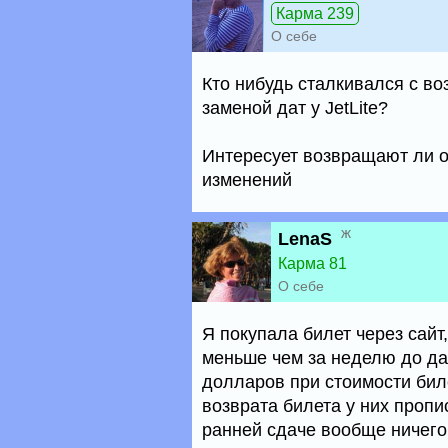
Карма 239
О себе
Кто нибудь сталкивался с во
заменой дат у JetLite?
Интересует возвращают ли о
изменений
ж
LenaS
Карма 81
О себе
Я покупала билет через сай
меньше чем за неделю до да
долларов при стоимости биле
возврата билета у них пропис
ранней сдаче вообще ничего