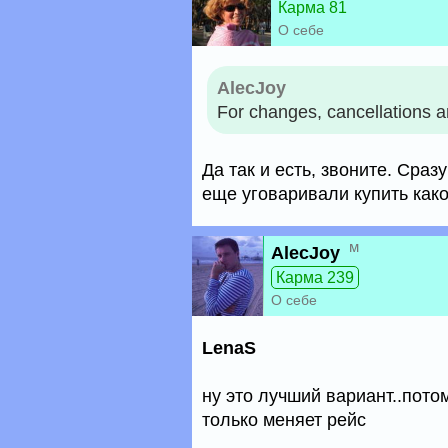
Карма 81
О себе
AlecJoy
For changes, cancellations an
Да так и есть, звоните. Сразу
еще уговаривали купить како
м
AlecJoy
Карма 239
О себе
LenaS
ну это лучший вариант..потом
только меняет рейс