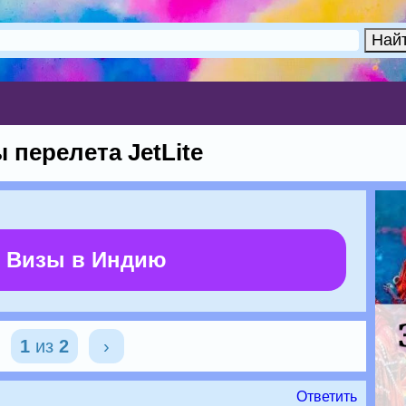
 перелета JetLite
 Визы в Индию
1
из
2
›
Ответить