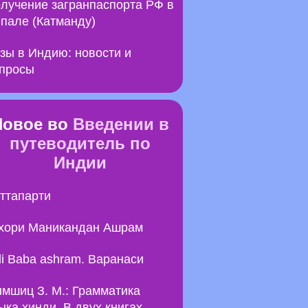
лучение загранпаспорта РФ в
пале (Катманду)
зы в Индию: новости и
просы
Новое во
Введении в
путеводитель по
Индии
ттапарти
хори Маникандан Ашрам
li Baba ashram. Варанаси
мшиц З. М.: Грамматика
ыка хинди. В двух книгах.