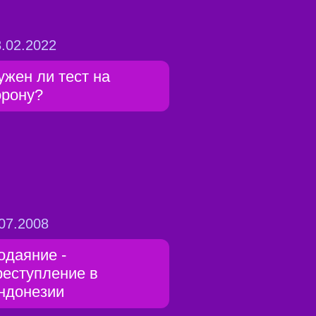
.02.2022
ужен ли тест на
орону?
07.2008
одаяние -
реступление в
ндонезии