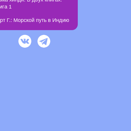
ига 1
рт Г.: Морской путь в Индию