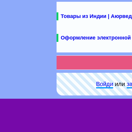
Товары из Индии | Аюрвед
Оформление электронной 
Войди
или
з