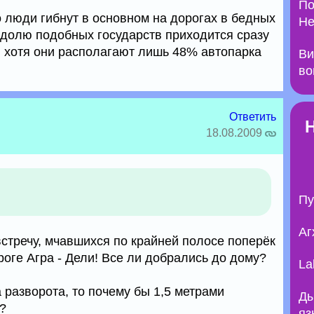
По
о люди гибнут в основном на дорогах в бедных
Не
 долю подобных государств приходится сразу
, хотя они располагают лишь 48% автопарка
Ви
во
Ответить
18.08.2009
Пу
Аг
встречу, мчавшихся по крайней полосе поперёк
оге Агра - Дели! Все ли добрались до дому?
La
а разворота, то почему бы 1,5 метрами
Ды
?
яз