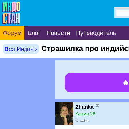
Форум
Блог
Новости
Путеводитель
Страшилка про индийск
Вся Индия ›

ж
Zhanka
Карма 26
О себе