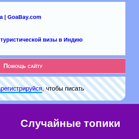
а | GoaBay.com
туристической визы в Индию
Помощь сайту
арeгиcтpируйся
, чтобы писать
Случайные топики