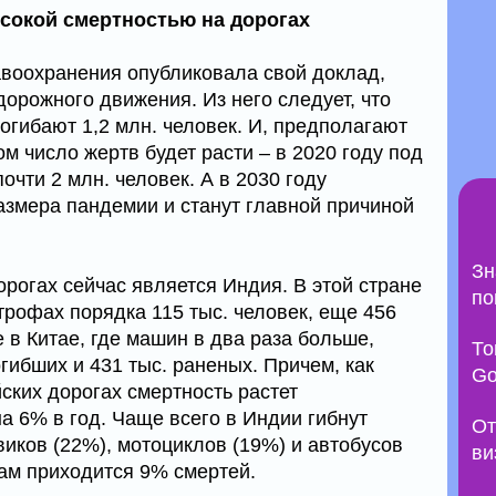
ысокой смертностью на дорогах
воохранения опубликовала свой доклад,
орожного движения. Из него следует, что
огибают 1,2 млн. человек. И, предполагают
м число жертв будет расти – в 2020 году под
очти 2 млн. человек. А в 2030 году
азмера пандемии и станут главной причиной
Зн
рогах сейчас является Индия. В этой стране
по
трофах порядка 115 тыс. человек, еще 456
 в Китае, где машин в два раза больше,
То
огибших и 431 тыс. раненых. Причем, как
Go
ских дорогах смертность растет
а 6% в год. Чаще всего в Индии гибнут
От
иков (22%), мотоциклов (19%) и автобусов
ви
ам приходится 9% смертей.