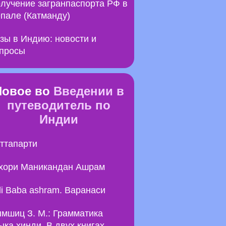
лучение загранпаспорта РФ в
пале (Катманду)
зы в Индию: новости и
просы
Новое во
Введении в
путеводитель по
Индии
ттапарти
хори Маникандан Ашрам
li Baba ashram. Варанаси
мшиц З. М.: Грамматика
ыка хинди. В двух книгах.