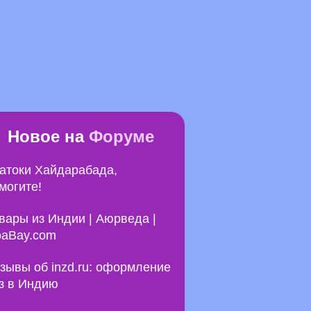
Новое на
Форуме
атоки Хайдарабада,
могите!
вары из Индии | Аюрведа |
aBay.com
зывы об inzd.ru: оформление
з в Индию