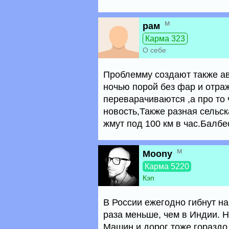
м
рам
Карма 323
О себе
Проблемму создают также ав
ночью порой без фар и отраж
переварачиваются ,а про то 
новость,Также разная сельс
жмут под 100 км в час.Балбе
м
Moony
Карма 5220
Кэп
В России ежегодно гибнут на 
раза меньше, чем в Индии. Н
Машин и дорог тоже гораздо