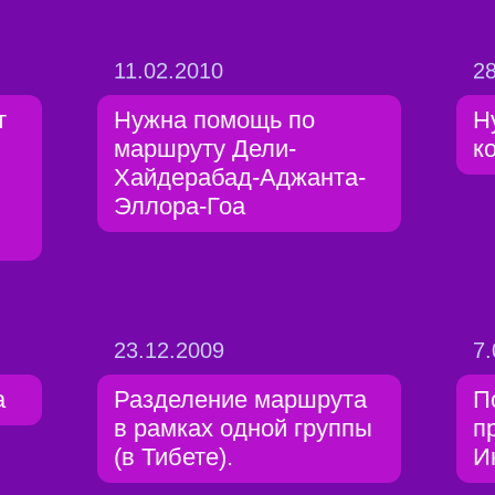
11.02.2010
28
т
Нужна помощь по
Н
маршруту Дели-
к
Хайдерабад-Аджанта-
Эллора-Гоа
23.12.2009
7.
а
Разделение маршрута
П
в рамках одной группы
п
(в Тибете).
И