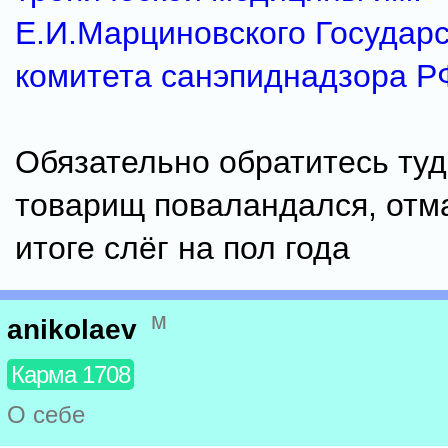
Е.И.Марциновского Государ
комитета санэпиднадзора Р
Обязательно обратитесь туд
товарищ поваландался, отм
итоге слёг на пол года
м
anikolaev
Карма 1708
О себе