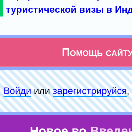
туристической визы в Ин
Помощь сайт
Войди
или
зарeгиcтpируйся
,
Новое во
Введе