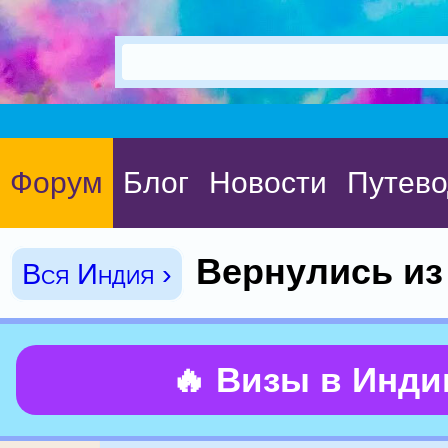
Форум
Блог
Новости
Путево
Вернулись из
Вся Индия ›
🔥 Визы в Инд