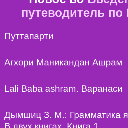
путеводитель по
Путтапарти
Агхори Маникандан Ашрам
Lali Baba ashram. Варанаси
Дымшиц З. М.: Грамматика я
В двух книгах. Книга 1