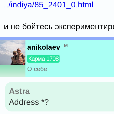
../indiya/85_2401_0.html
и не бойтесь экспериментир
м
anikolaev
Карма 1708
О себе
Astra
Address *?