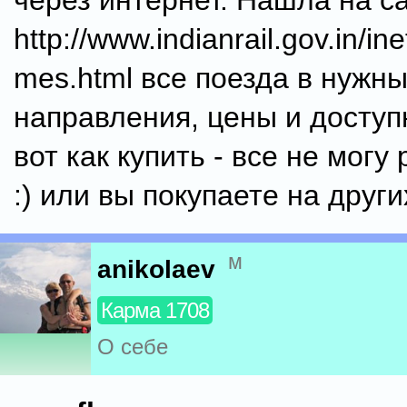
через интернет. Нашла на с
http://www.indianrail.gov.in/i
mes.html все поезда в нужн
направления, цены и доступн
вот как купить - все не могу
:) или вы покупаете на друг
м
anikolaev
Карма 1708
О себе