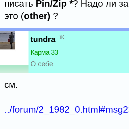
писать
Pin/Zip *
? Надо ли за
это (
other)
?
ж
tundra
Карма 33
О себе
см.
../forum/2_1982_0.html#msg