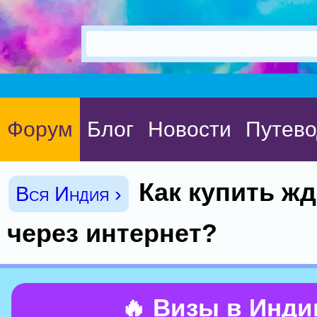
Форум
Блог
Новости
Путево
Как купить жд
Вся Индия ›
через интернет?
🔥 Визы в Инд