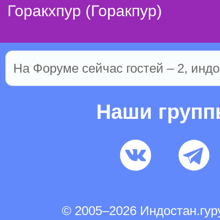
Горакхпур (Горакпур)
На Форуме сейчас гостей – 2, индо
Наши груп
© 2005–2026 Индостан.гу