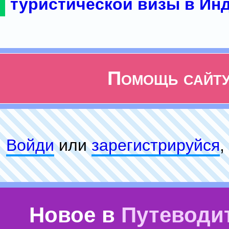
туристической визы в Ин
Помощь сайт
Войди
или
зарeгиcтpируйся
,
Новое в
Путеводи