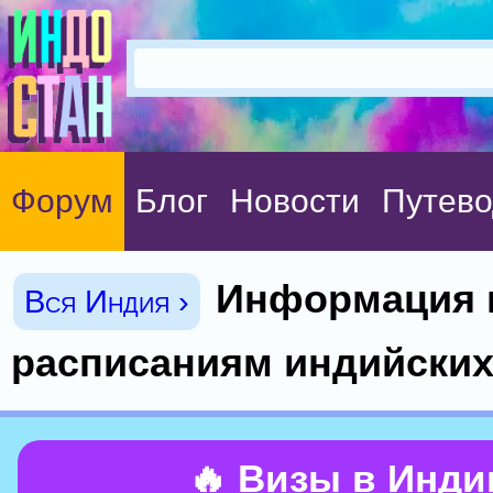
Форум
Блог
Новости
Путево
Информация 
Вся Индия ›
расписаниям индийских
🔥 Визы в Инд