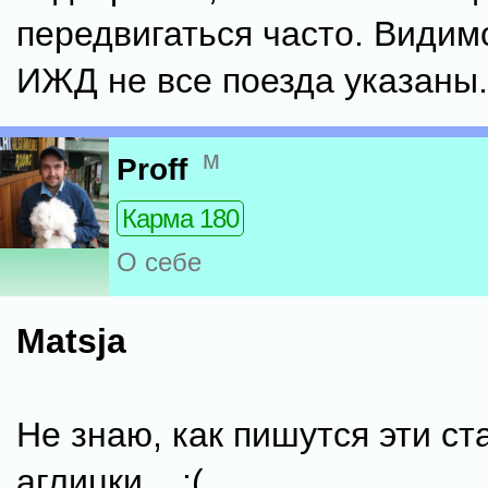
передвигаться часто. Видимо
ИЖД не все поезда указаны.
м
Proff
Карма 180
О себе
Matsja
Не знаю, как пишутся эти ст
аглицки... :(