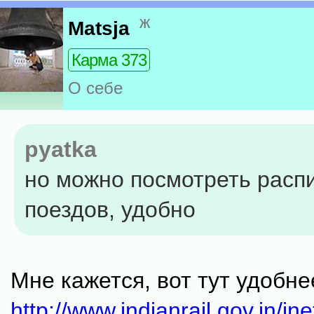
ж
Matsja
Карма 373
О себе
pyatka
но можно посмотреть расп
поездов, удобно
Мне кажется, вот тут удобне
http://www.indianrail.gov.in/i