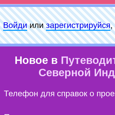
Войди
или
зарeгиcтpируйся
,
Новое в
Путеводи
Северной Ин
Телефон для справок о прое