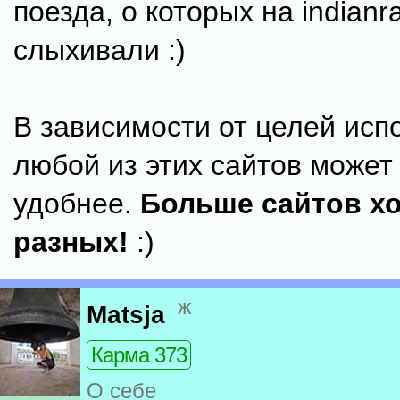
поезда, о которых на indianrai
слыхивали :)
В зависимости от целей исп
любой из этих сайтов может
удобнее.
Больше сайтов х
разных!
:)
ж
Matsja
Карма 373
О себе