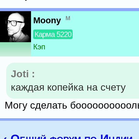
м
Moony
Карма 5220
Кэп
Joti :
каждая копейка на счету
Могу сделать боооооооооол
‹ Общий форум по Индии