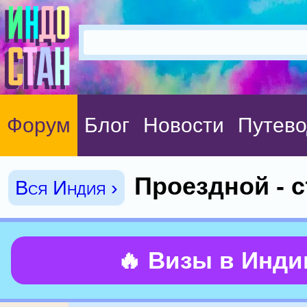
Форум
Блог
Новости
Путево
Проездной - с
Вся Индия ›
🔥 Визы в Инд