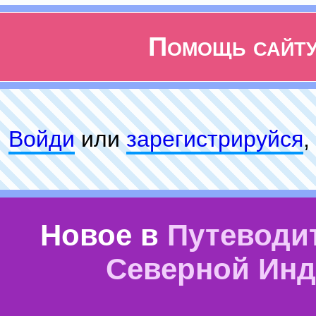
Помощь сайт
Войди
или
зарeгиcтpируйся
,
Новое в
Путеводи
Северной Ин