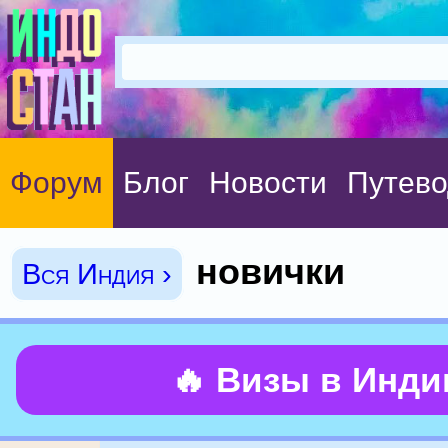
Форум
Блог
Новости
Путево
новички
Вся Индия ›
🔥 Визы в Инд