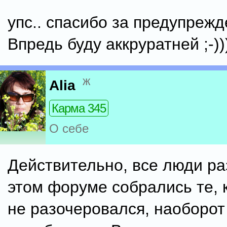
упс.. спасибо за предупрежде
Впредь буду аккруратней ;-))
ж
Alia
Карма 345
О себе
Действительно, все люди ра
этом форуме собрались те, 
не разочеровался, наоборо