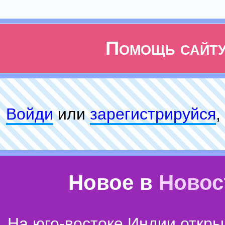
Помощь сайт
Войди
или
зарeгиcтpируйся
,
Новое в
Новос
На юго-востоке Индии откр