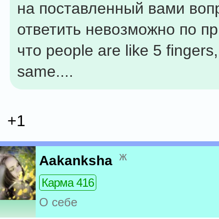
на поставленный вами воп
ответить невозможно по пр
что people are like 5 fingers,
same....
+1
ж
Aakanksha
Карма 416
О себе