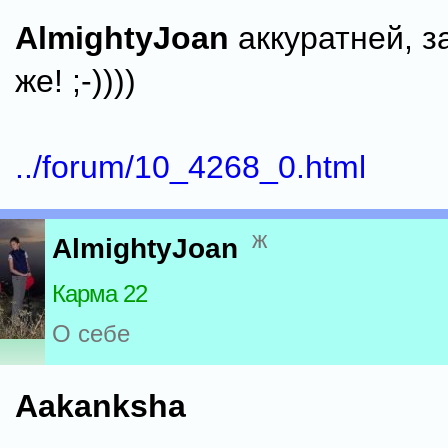
AlmightyJoan
аккуратней, з
же! ;-))))
../forum/10_4268_0.html
ж
AlmightyJoan
Карма 22
О себе
Aakanksha