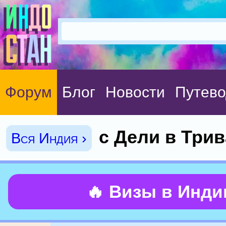
Форум
Блог
Новости
Путево
с Дели в Трив
Вся Индия ›
🔥 Визы в Инд