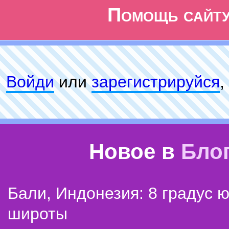
Помощь сайт
Войди
или
зарeгиcтpируйся
,
Новое в
Бло
Бали, Индонезия: 8 градус 
широты