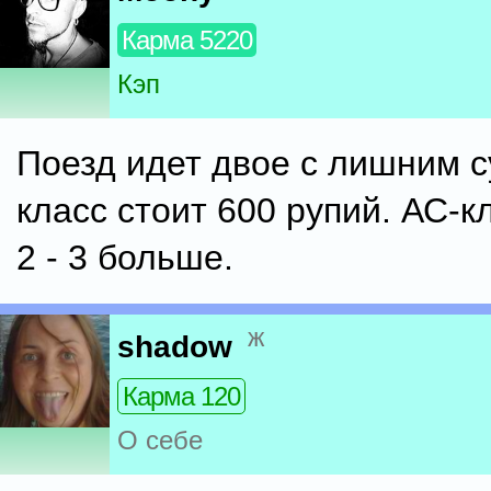
Карма 5220
Кэп
Поезд идет двое с лишним с
класс стоит 600 рупий. АС-кл
2 - 3 больше.
ж
shadow
Карма 120
О себе