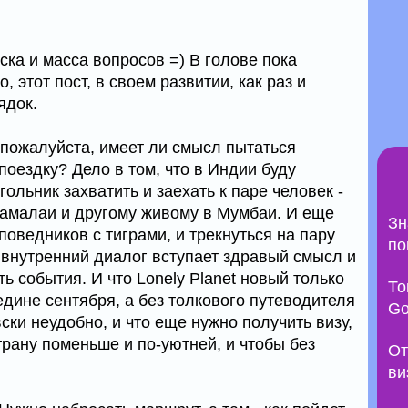
ска и масса вопросов =) В голове пока
 этот пост, в своем развитии, как раз и
ядок.
 пожалуйста, имеет ли смысл пытаться
поездку? Дело в том, что в Индии буду
ольник захватить и заехать к паре человек -
амалаи и другому живому в Мумбаи. И еще
Зн
поведников с тиграми, и трекнуться на пару
по
 во внутренний диалог вступает здравый смысл и
ть события. И что Lonely Planet новый только
То
едине сентября, а без толкового путеводителя
Go
ки неудобно, и что еще нужно получить визу,
рану поменьше и по-уютней, и чтобы без
От
ви