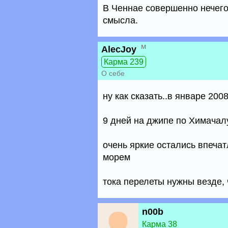
В Ченнае совершенно нечего
смысла.
м
AlecJoy
Карма 239
О себе
ну как сказать..в январе 200
9 дней на джипе по Химачал
очень яркие остались впечат
морем
тока перелеты нужны везде, 
n00b
Карма 38