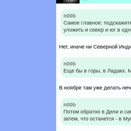
n00b
Самое главное: подскажите
уложить и север и юг в од
Нет, иначе ни Северной Инд
n00b
Еще бы в горы, в Ладакх. 
В ноябре там уже делать не
n00b
Потом обратно в Дели и са
затем, что останется - в М