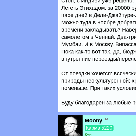
Стоп, с Индией уже решено. 
Лететь Этихадом, за 20000 р
паре дней в Дели-Джайпуре-
Можно туда в ноябре добрать
времени закладывать? Навер
самолетом в Ченнай. Два-три 
Мумбаи. И в Москву. Випасса
Пока как-то вот так. Да, бюд
внутренние переезды/переле
От поездки хочется: всяческ
природы неокультуренной; х
поменьше. При таких условия
Буду благодарен за любые 
м
Moony
Карма 5220
Кэп