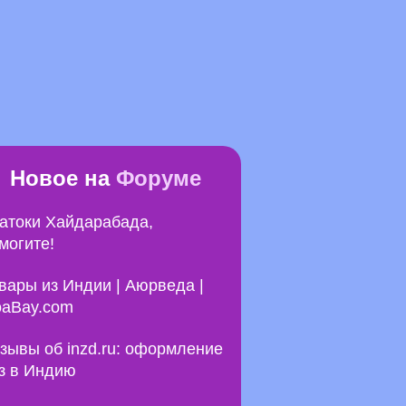
Новое на
Форуме
атоки Хайдарабада,
могите!
вары из Индии | Аюрведа |
aBay.com
зывы об inzd.ru: оформление
з в Индию