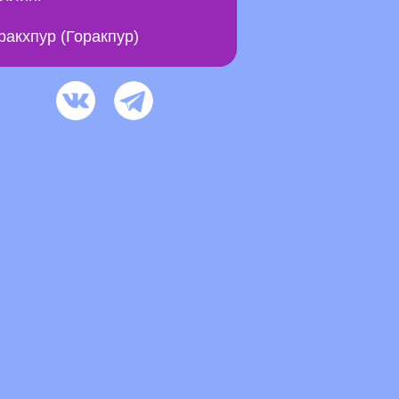
ракхпур (Горакпур)