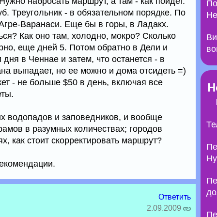
Нужно набросать маршрут, а там - как пойдет.
По
уб. Треугольник - в обязательном порядке. По
Не
Агре-Варанаси. Еще бы в горы, в Ладакх.
ся? Как оно там, холодно, мокро? Сколько
Ви
но, еще дней 5. Потом обратно в Дели и
во
дня в Ченнае и затем, что останется - в
на выпадает, но ее можно и дома отсидеть =)
жет - не больше $50 в день, включая все
Н
ты.
их водопадов и заповедников, и вообще
Те
рамов в разумных количествах; городов
х, как стоит скорректировать маршрут?
Пе
Ну
рекомендации.
Пе
до
Ответить
2.09.2009
Пе