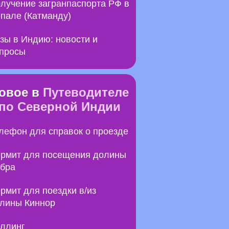
лучение загранпаспорта РФ в
пале (Катманду)
зы в Индию: новости и
просы
овое в
Путеводителе
по Северной Индии
лефон для справок о проезде
рмит для посещения долины
бра
рмит для поездки в/из
лины Киннор
ллинг