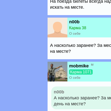
На поезда билеты всегда на
искать на месте.
n00b
Карма 38
О себе
А насколько заранее? За мес
на месте?
м
mobmike
Карма 1071
О себе
n00b
А насколько заранее? За м
день на месте?