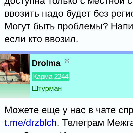
доступна только с местной с
ввозить надо будет без реги
Могут быть проблемы? Нап
если кто ввозил.
ж
Drolma
Карма 2244
Штурман
Можете еще у нас в чате сп
t.me/drzblch
. Телеграм Межг