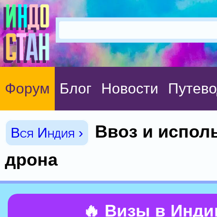
Форум
Блог
Новости
Путево
Ввоз и испол
Вся Индия ›
дрона
🔥 Визы в Инд