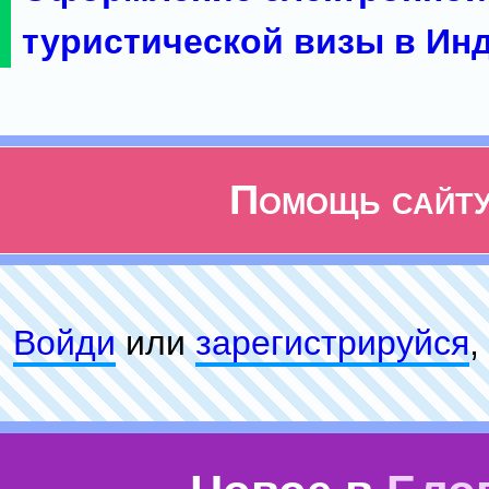
туристической визы в Ин
Помощь сайт
Войди
или
зарeгиcтpируйся
,