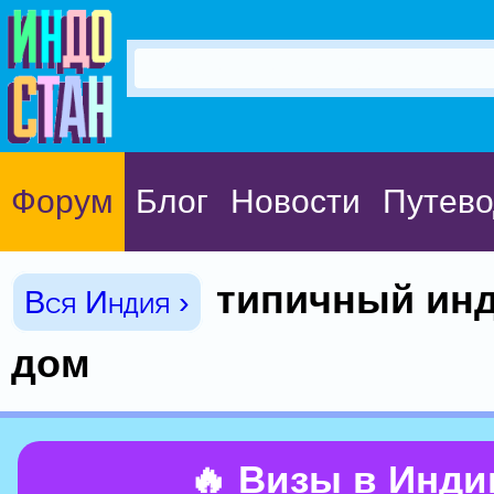
Форум
Блог
Новости
Путево
типичный ин
Вся Индия ›
дом
🔥 Визы в Инд