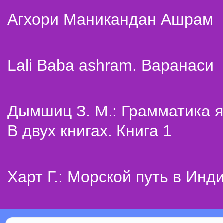
Агхори Маникандан Ашрам
Lali Baba ashram. Варанаси
Дымшиц З. М.: Грамматика я
В двух книгах. Книга 1
Харт Г.: Морской путь в Инд