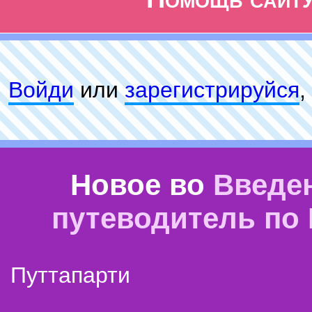
Войди
или
зарeгиcтpируйся
,
Новое во
Введе
путеводитель по
Путтапарти