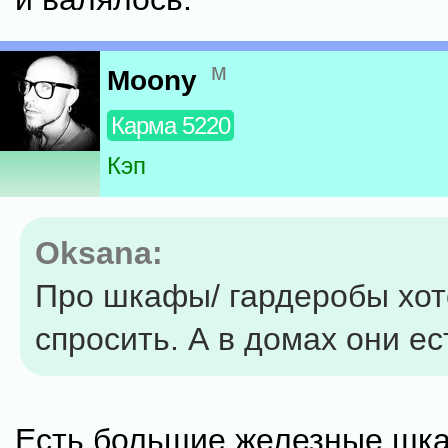
м
Moony
Карма 5220
Кэп
Oksana:
Про шкафы/ гардеробы хо
спросить. А в домах они ес
Есть большие железные шк