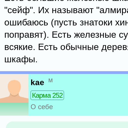
"сейф". Их называют "алмира
ошибаюсь (пусть знатоки хи
поправят). Есть железные с
всякие. Есть обычные дере
шкафы.
м
kae
Карма 252
О себе