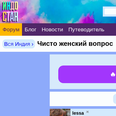
Форум
Блог
Новости
Путеводитель
Чисто женский вопрос
Вся Индия ›

ж
lessa