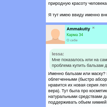
природную красоту человека 
Я тут имею ввиду именно вн
ж
Ammakutty
Карма 34
О себе
lessa:
Мне показалось или на са
проблема купить бальзам 
Именно бальзам или маску? 
облегченными (быстро абсор
нравится их новая серия лег
вера). Тут была про космети
натуральными средствами дл
поддерживать объем химией -