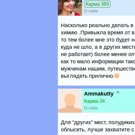
Карма 365
О себе
Насколько реально делать в
химию .Привыкла время от в
то тем более мне это будет
куда не шло, а в других мест
не работает) более менее о
как то мало информации такой
мужчинам нашим, путешеств
выглядеть прилично.
ж
Ammakutty
Карма 34
О себе
Для "других" мест, полудиких
облысеть, лучше захватите 