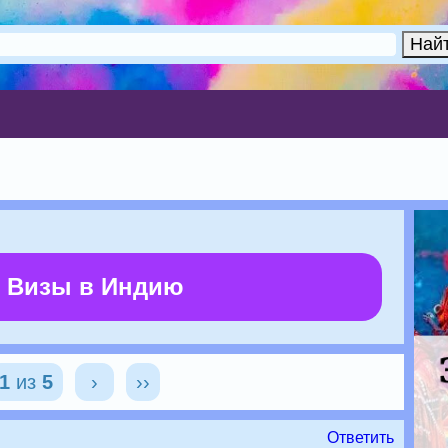
 Визы в Индию
1
из
5
›
››
Ответить