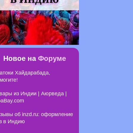
Новое на
Форуме
атоки Хайдарабада,
могите!
вары из Индии | Аюрведа |
aBay.com
зывы об inzd.ru: оформление
з в Индию