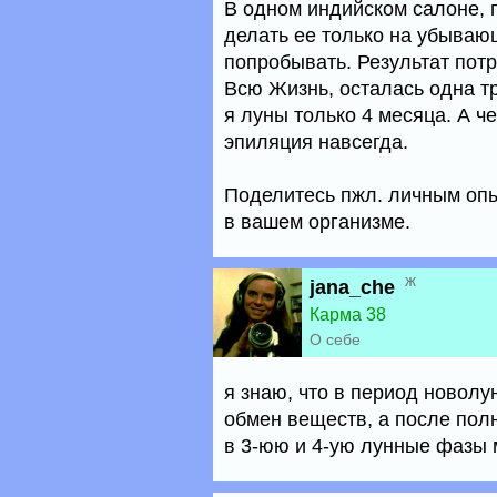
В одном индийском салоне, 
делать ее только на убываю
попробывать. Результат по
Всю Жизнь, осталась одна тр
я луны только 4 месяца. А ч
эпиляция навсегда.
Поделитесь пжл. личным опы
в вашем организме.
ж
jana_che
Карма 38
О себе
я знаю, что в период новолу
обмен веществ, а после пол
в 3-юю и 4-ую лунные фазы 