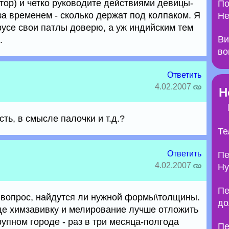
тор) и четко руководите действиями девицы-
По
а временем - сколько держат под колпаком. Я
Не
русе свои патлы доверю, а уж индийским тем
Ви
.
во
Ответить
4.02.2007
Н
сть, в смысле палочки и т.д.?
Те
Ответить
Пе
4.02.2007
Ну
Пе
о вопрос, найдутся ли нужной формы\толщины.
до
ще химзавивку и мелирование лучше отложить
упном городе - раз в три месяца-полгода
Пе