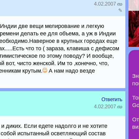
4.02.2007
✎
 Индии две вещи мелирование и легкую
ремени делать ее для объема, а уж в Индии
 необходимо.Наверное в крупных городах еще
ах.....Есть что то ( зараза, клавиша с дефисом
птимистическое по этому поводу? И вообще,
 вот, чисто женской. Им то ,конечно, что,
енникам крутым.
А нам надо везде
Зн
по
То
Ответить
Go
4.02.2007
От
 и диких. Если едете надолго и не хотите
ви
с собой испытанный осветляющий состав