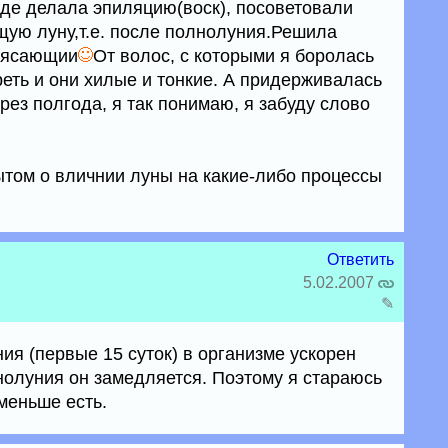
где делала эпиляцию(воск), посоветовали
щую луну,т.е. после полнолуния.Решила
трясающии
От волос, с которыми я боролась
еть и они хилые и тонкие. А придерживалась
ерез полгода, я так понимаю, я забуду слово
том о вличнии луны на какие-либо процессы
Ответить
5.02.2007
✎
ния (первые 15 суток) в организме ускорен
нолуния он замедляется. Поэтому я стараюсь
меньше есть.