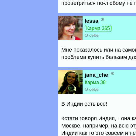
проветриться по-любому не
ж
lessa
Карма 365
О себе
Мне показалось или на само
проблема купить бальзам дл
ж
jana_che
Карма 38
О себе
В Индии есть все!
Кстати говоря Индия, - она к
Москве, например, на всю эт
Индии как то это совсем и не