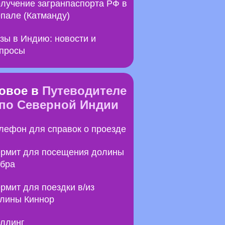
лучение загранпаспорта РФ в
пале (Катманду)
зы в Индию: новости и
просы
овое в
Путеводителе
по Северной Индии
лефон для справок о проезде
рмит для посещения долины
бра
рмит для поездки в/из
лины Киннор
ллинг