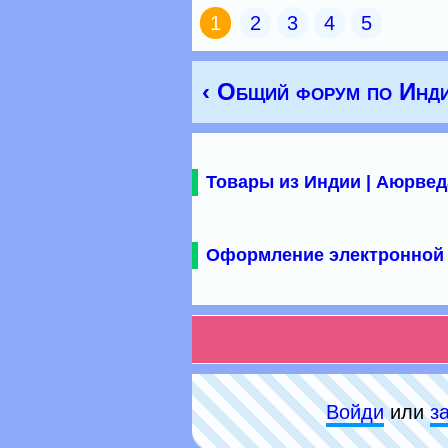
1
2
3
4
5
‹ Общий форум по Инд
Товары из Индии | Аюрвед
Оформление электронной 
Войди
или
з