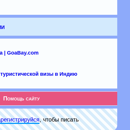
ии
а | GoaBay.com
туристической визы в Индию
Помощь сайту
арeгиcтpируйся
, чтобы писать