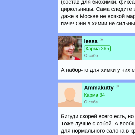
(состав для биохимки, фикса
цирюльницы. Сама следите з
даже в Москве не всякой ма
паче! Они в химии не сильны
ж
lessa
Карма 365
О себе
А набор-то для химки у них е
ж
Ammakutty
Карма 34
О себе
Бигуди скорей всего есть, н
Тоже лучше с собой. А вооб
для нормального салона в кр