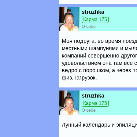
struzhka
Карма 175
О себе
Моя подруга, во время поез
местными шампунями и мылом
компаний совершенно другого
удовольствием она там все 
ведро с порошком, а через п
физ.нагрузок.
struzhka
Карма 175
О себе
Лунный календарь и эпиляци