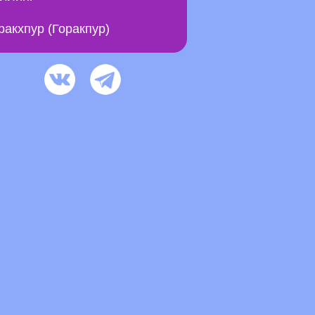
ракхпур (Горакпур)