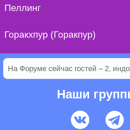
Пеллинг
Горакхпур (Горакпур)
На Форуме сейчас гостей – 2, индо
Наши груп