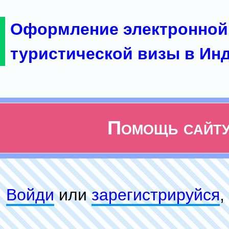
Оформление электронной
туристической визы в Ин
Помощь сайт
Войди
или
зарeгиcтpируйся
,