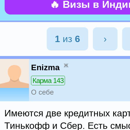
🔥 Визы в Инд
1
из
6
›
ж
Enizma
Карма 143
О себе
Имеются две кредитных кар
Тинькофф и Сбер. Есть смыс