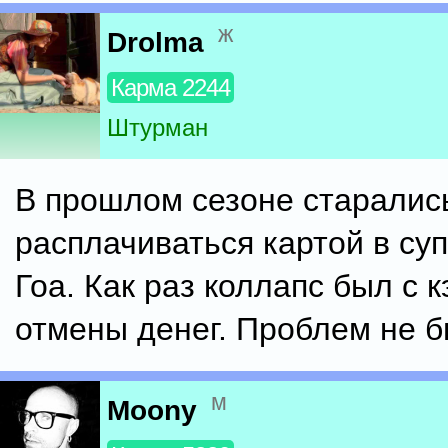
ж
Drolma
Карма 2244
Штурман
В прошлом сезоне старалис
расплачиваться картой в су
Гоа. Как раз коллапс был с 
отмены денег. Проблем не б
м
Moony