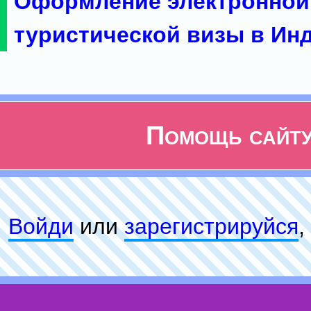
Оформление электронной
туристической визы в Ин
Помощь сайт
Войди
или
зарeгиcтpируйся
,