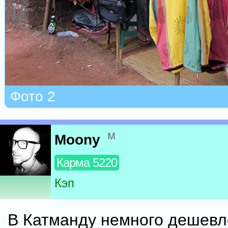
Фото 2
м
Moony
Карма 5220
Кэп
В Катманду немного дешевле