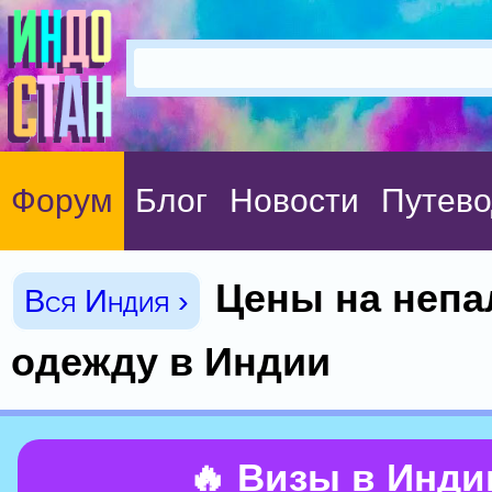
Форум
Блог
Новости
Путево
Цены на неп
Вся Индия ›
одежду в Индии
🔥 Визы в Инд