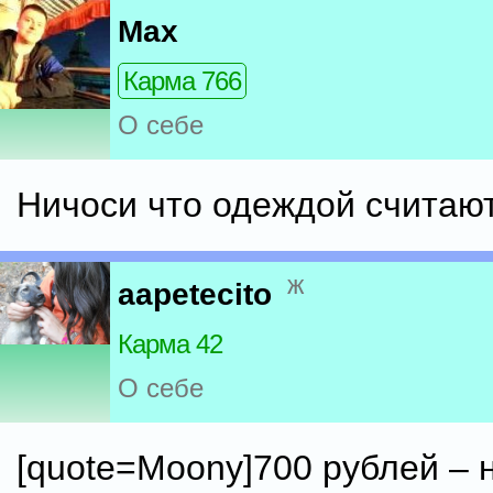
Max
Карма 766
О себе
Ничоси что одеждой считают
ж
aapetecito
Карма 42
О себе
[quote=Moony]700 рублей –