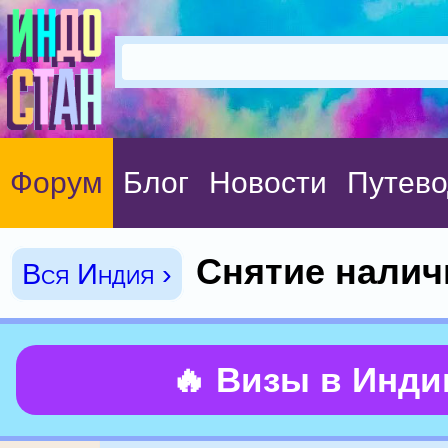
Форум
Блог
Новости
Путево
Снятие нали
Вся Индия ›
🔥 Визы в Инд