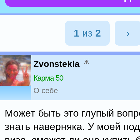
1
из
2
›
ж
Zvonstekla
Карма 50
О себе
Может быть это глупый вопр
знать наверняка. У моей под