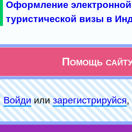
Оформление электронной
туристической визы в Ин
Помощь сайт
Войди
или
зарeгиcтpируйся
,