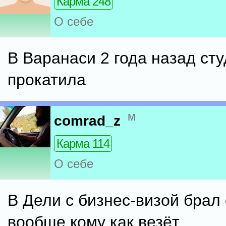
Карма 248
О себе
В Варанаси 2 года назад ст
прокатила
м
comrad_z
Карма 114
О себе
В Дели с бизнес-визой брал
вообще кому как везёт