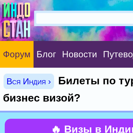
Форум
Блог
Новости
Путево
Билеты по тур
Вся Индия ›
бизнес визой?
🔥 Визы в Инд