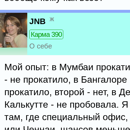
ж
JNB
Карма 390
О себе
Мой опыт: в Мумбаи прокати
- не прокатило, в Бангалоре 
прокатило, второй - нет, в Д
Калькутте - не пробовала. Я
там, где специальный офис, 
или Ченнаи, шансов меньше,