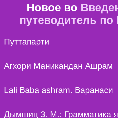
Новое во
Введе
путеводитель по
Путтапарти
Агхори Маникандан Ашрам
Lali Baba ashram. Варанаси
Дымшиц З. М.: Грамматика я