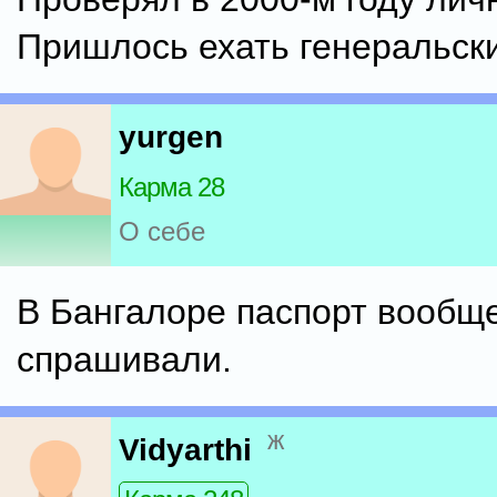
Пришлось ехать генеральски
yurgen
Карма 28
О себе
В Бангалоре паспорт вообщ
спрашивали.
ж
Vidyarthi