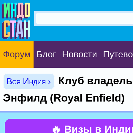
Форум
Блог
Новости
Путево
Клуб владель
Вся Индия ›
Энфилд (Royal Enfield)
🔥 Визы в Инд