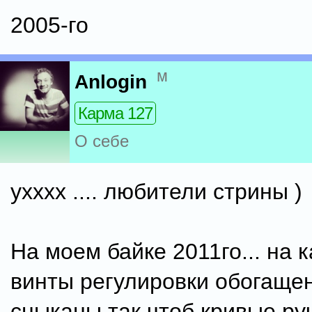
2005-го
м
Anlogin
Карма 127
О себе
ухххх .... любители стрины )
На моем байке 2011го... на
винты регулировки обогаще
сныканы так чтоб кривые ру