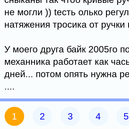
не могли )) tесть олько регу
натяжения тросика от ручки г
У моего друга байк 2005го п
механника работает как часы
дней... потом опять нужна р
....
1
2
3
4
5