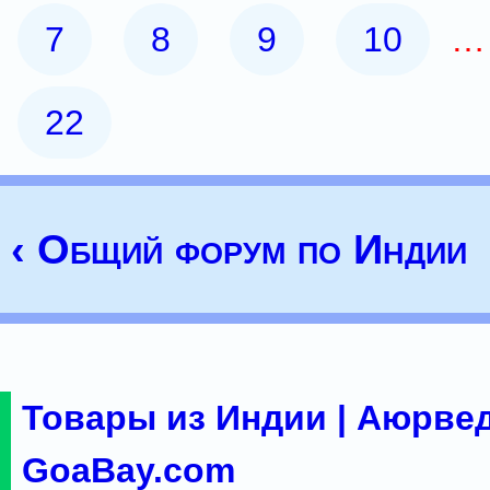
7
8
9
10
22
‹ Общий форум по Индии
Товары из Индии | Аюрвед
GoaBay.com