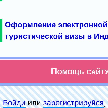
Оформление электронной
туристической визы в Ин
Помощь сайт
Войди
или
зарeгиcтpируйся
,