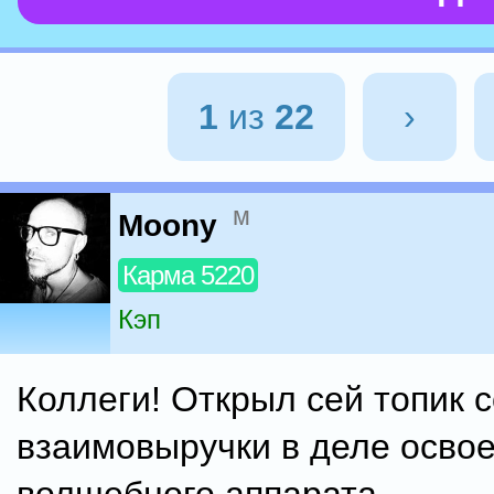
1
из
22
›
м
Moony
Карма 5220
Кэп
Коллеги! Открыл сей топик 
взаимовыручки в деле освое