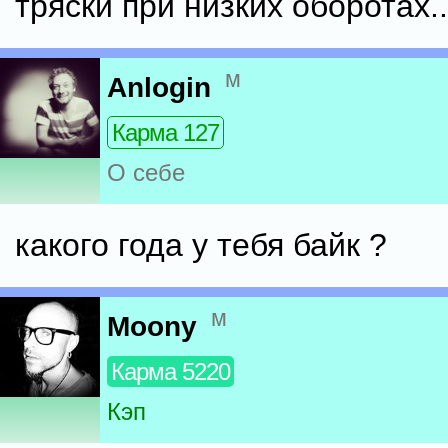
тряски при низких оборотах..
м
Anlogin
Карма 127
О себе
какого года у тебя байк ?
м
Moony
Карма 5220
Кэп