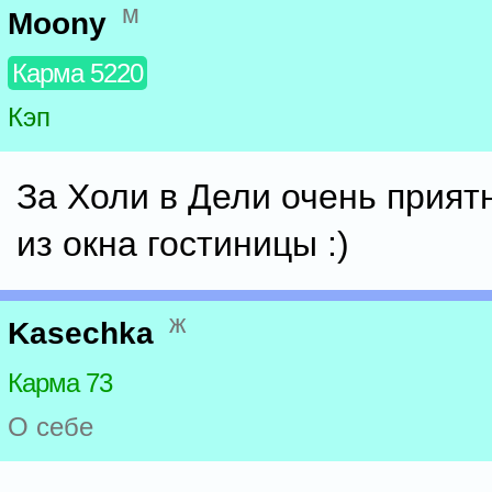
м
Moony
Карма 5220
Кэп
За Холи в Дели очень прият
из окна гостиницы :)
ж
Kasechka
Карма 73
О себе