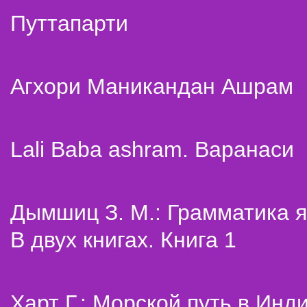
Путтапарти
Агхори Маникандан Ашрам
Lali Baba ashram. Варанаси
Дымшиц З. М.: Грамматика я
В двух книгах. Книга 1
Харт Г.: Морской путь в Инд