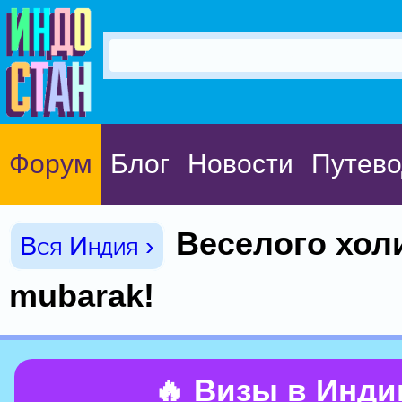
Форум
Блог
Новости
Путево
Веселого холи
Вся Индия ›
mubarak!
🔥 Визы в Инд