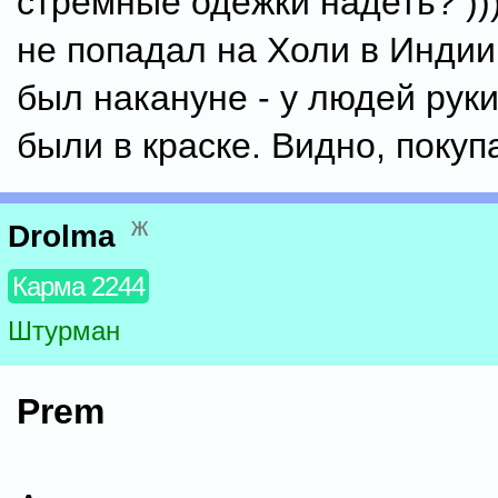
стремные одежки надеть? ))
не попадал на Холи в Инди
был накануне - у людей руки
были в краске. Видно, покуп
ж
Drolma
Карма 2244
Штурман
Prem