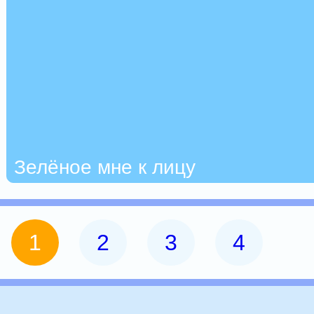
Зелёное мне к лицу
1
2
3
4