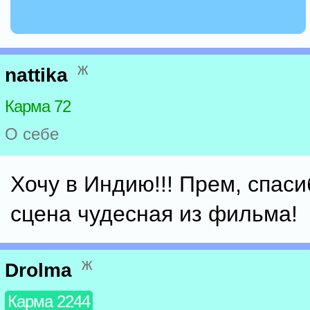
ж
nattika
Карма 72
О себе
Хочу в Индию!!! Прем, спаси
сцена чудесная из фильма!
ж
Drolma
Карма 2244