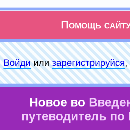
Помощь сайт
Войди
или
зарeгиcтpируйся
,
Новое во
Введе
путеводитель по