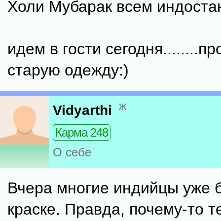
Холи Мубарак всем индостанц
идем в гости сегодня........п
старую одежду:)
ж
Vidyarthi
Карма 248
О себе
Вчера многие индийцы уже 
краске. Правда, почему-то те