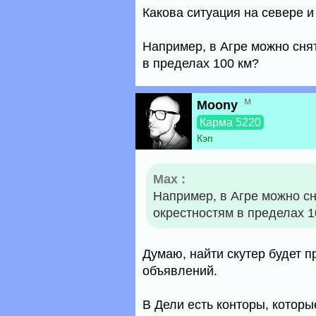
Какова ситуация на севере и
Например, в Агре можно снят
в пределах 100 км?
м
Moony
Карма 5220
Кэп
Max :
Например, в Агре можно сня
окрестностям в пределах 1
Думаю, найти скутер будет п
объявлений.
В Дели есть конторы, котор