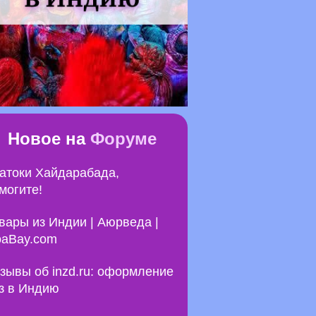
Новое на
Форуме
атоки Хайдарабада,
могите!
вары из Индии | Аюрведа |
aBay.com
зывы об inzd.ru: оформление
з в Индию