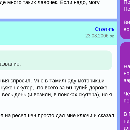
По
где много таких лавочек. Если надо, могу
Не
Ви
во
Ответить
23.08.2006
название.
На
но
аэ
ания спросил. Мне в Тамилнаду моторикши
 нужен скутер, что всего за 50 рупий дороже
Че
 весь день (и возили, в поисках скутера), но я
пе
В 
ел на ресепшен просто дал мне ключи и сказал
на
ал