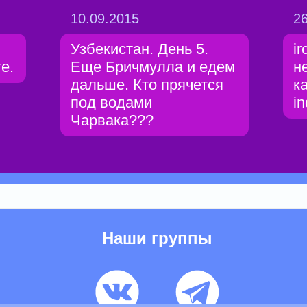
10.09.2015
26
Узбекистан. День 5.
i
е.
Еще Бричмулла и едем
н
дальше. Кто прячется
к
под водами
in
Чарвака???
Наши группы