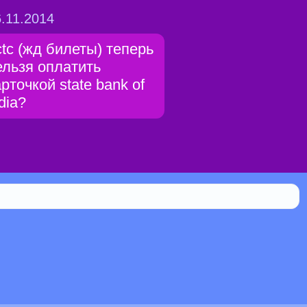
.11.2014
rctc (жд билеты) теперь
ельзя оплатить
арточкой state bank of
dia?