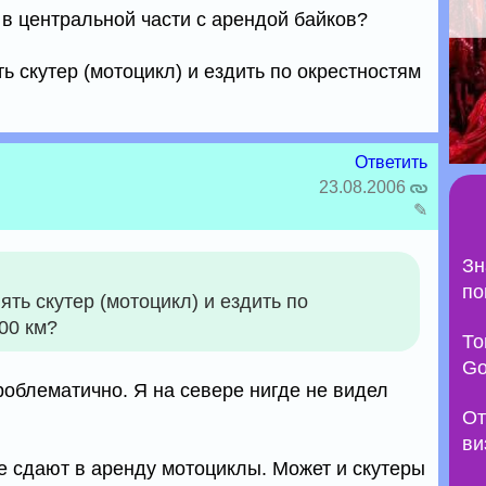
 в центральной части с арендой байков?
ь скутер (мотоцикл) и ездить по окрестностям
Ответить
23.08.2006
✎
Зн
по
ть скутер (мотоцикл) и ездить по
00 км?
То
Go
роблематично. Я на севере нигде не видел
От
ви
ые сдают в аренду мотоциклы. Может и скутеры