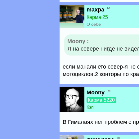
м
maxpa
Карма 25
О себе
Moony :
Я на севере нигде не виде
если манали ето север-я не 
мотоциклов.2 конторы по кра
м
Moony
Карма 5220
Кэп
В Гималаях нет проблем с пр
ж