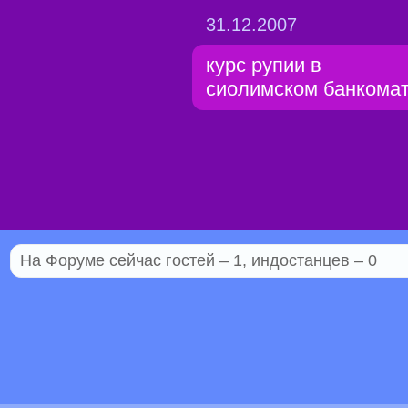
31.12.2007
курс рупии в
сиолимском банкомат
На Форуме сейчас гостей – 1, индостанцев – 0