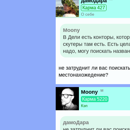
дамоДара
Карма 427
О себе
Moony
В Дели есть конторы, кото
скутеры там есть. Есть цел
надо, могу поискать назван
не затруднит ли вас поискать
местонахожедение?
м
Moony
Карма 5220
Кэп
дамоДара
не затруднит ли вас поиска