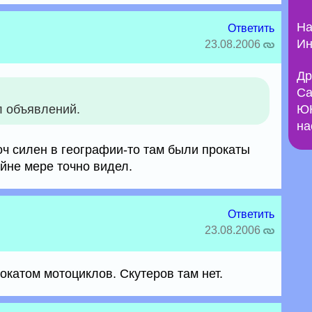
На
Ответить
Ин
23.08.2006
Др
Са
л объявлений.
ЮН
на
оч силен в географии-то там были прокаты
йне мере точно видел.
Ответить
23.08.2006
окатом мотоциклов. Скутеров там нет.