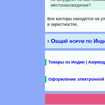
местонахожедение?
Все конторы находятся на ули
в окрестностях.
‹ Общий форум по Инд
Товары из Индии | Аюрвед
Оформление электронной 