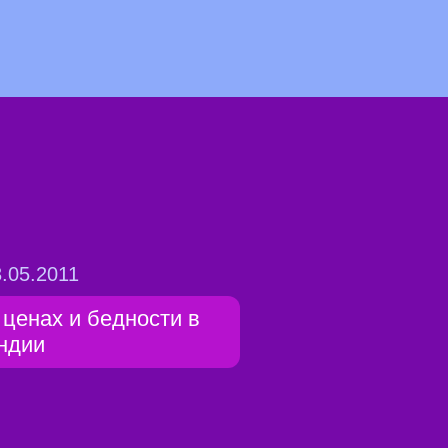
.05.2011
 ценах и бедности в
ндии