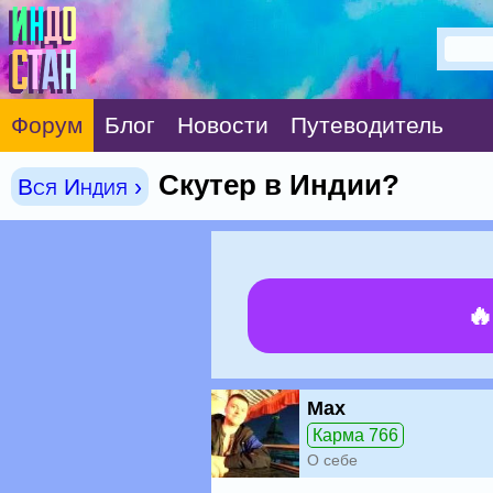
Форум
Блог
Новости
Путеводитель
Скутер в Индии?
Вся Индия ›

Max
Карма 766
О себе