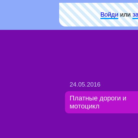
Войди
или
з
24.05.2016
Платные дороги и
мотоцикл