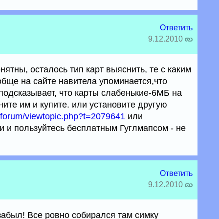
Ответить
9.12.2010
нятны, осталось тип карт выяснить, те с каким
бще на сайте навитела упоминается,что
к подсказывает, что карты слабенькие-6МБ на
ите им и купите. или установите другую
rg/forum/viewtopic.php?t=2079641
или
и и пользуйтесь бесплатным Гуглмапсом - не
Ответить
9.12.2010
 забыл! Все ровно собирался там симку