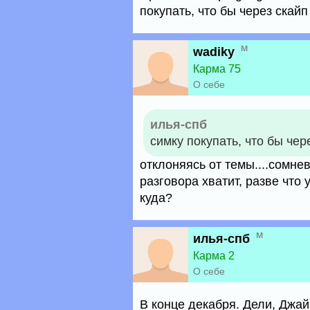
покупать, что бы через скайп
м
wadiky
Карма 75
О себе
илья-спб
симку покупать, что бы чер
отклоняясь от темы....сомне
разговора хватит, разве что 
куда?
м
илья-спб
Карма 2
О себе
В конце декабря. Дели, Джай