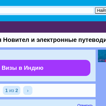
 Новител и электронные путевод
 Визы в Индию
1
из
2
›
Ответить