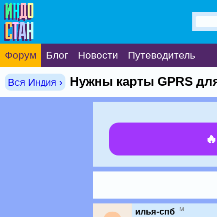
Форум
Блог
Новости
Путеводитель
Нужны карты GPRS для
Вся Индия ›

м
илья-спб