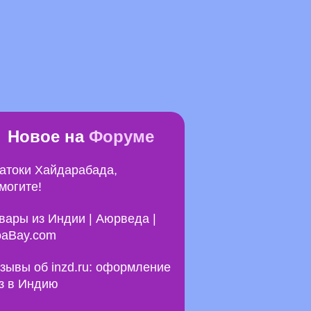
Новое на
Форуме
атоки Хайдарабада,
могите!
вары из Индии | Аюрведа |
aBay.com
зывы об inzd.ru: оформление
з в Индию