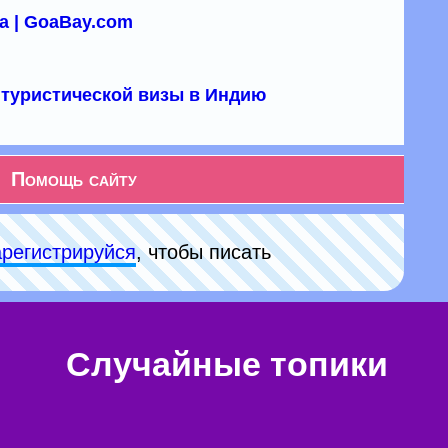
а | GoaBay.com
туристической визы в Индию
Помощь сайту
арeгиcтpируйся
, чтобы писать
Случайные топики