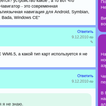
ется? устройство какое , а то вот что
По
Навигатор - это современная
Не
тиязычная навигация для Android, Symbian,
d, Bada, Windows CE"
Ви
во
Ответить
9.12.2010
✎
WM6.5, а какой тип карт используется я не
На
но
аэ
Ответить
Че
9.12.2010
пе
В 
на
я я не знаю.
ал