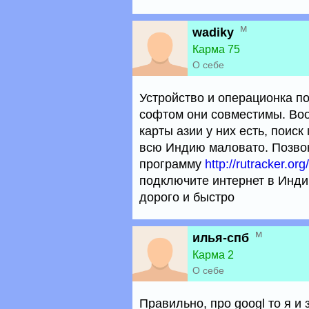
м
wadiky
Карма 75
О себе
Устройство и операционка по
софтом они совместимы. Воо
карты азии у них есть, поис
всю Индию маловато. Позвон
программу
http://rutracker.o
подключите интернет в Инди
дорого и быстро
м
илья-спб
Карма 2
О себе
Правильно, про googl то я и