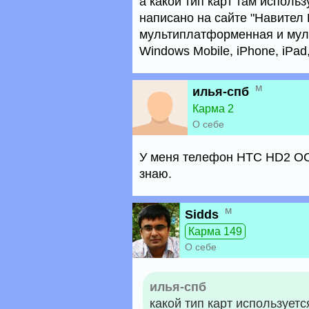
а какой тип карт там использу
написано на сайте "Навител 
мультиплатформенная и муль
Windows Mobile, iPhone, iPa
м
илья-спб
Карма 2
О себе
У меня телефон HTC HD2 ОС 
знаю.
м
Sidds
Карма 149
О себе
илья-спб
какой тип карт используетс