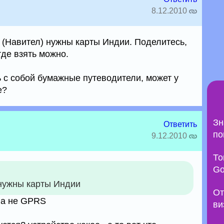
8.12.2010
а (Навител) нужны карты Индии. Поделитесь,
 где взять можно.
ь с собой бумажные путеводители, может у
е?
Зн
Ответить
по
9.12.2010
То
Go
 нужны карты Индии
От
 а не GPRS
ви