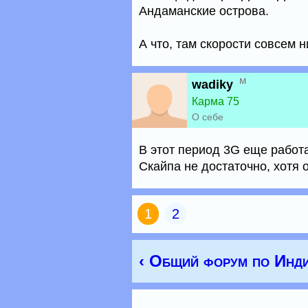
Андаманские острова.
А что, там скорости совсем н
м
wadiky
Карма 75
О себе
В этот период 3G еще работа
Скайпа не достаточно, хотя 
1
2
‹ Общий форум по Инд