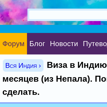
Форум
Блог
Новости
Путево
Виза в Индию
Вся Индия ›
месяцев (из Непала). П
сделать.