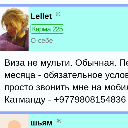
ж
Lellet
Карма 225
О себе
Виза не мульти. Обычная. П
месяца - обязательное усло
просто звонить мне на моби
Катманду - +9779808154836
ж
шьям