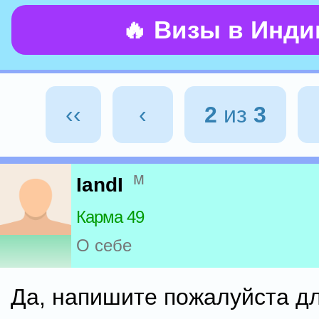
🔥 Визы в Инд
‹‹
‹
2
из
3
м
IandI
Карма 49
О себе
Да, напишите пожалуйста дл