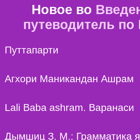
Новое во
Введе
путеводитель по
Путтапарти
Агхори Маникандан Ашрам
Lali Baba ashram. Варанаси
Дымшиц З. М.: Грамматика я