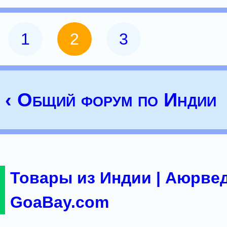
1
2
3
‹ Общий форум по Индии
Товары из Индии | Аюрвед
GoaBay.com