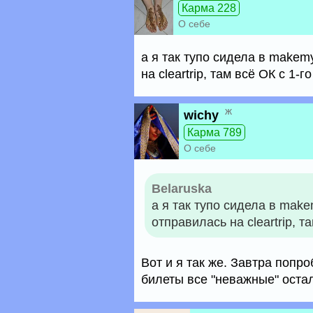
Карма 228
О себе
а я так тупо сидела в makemy
на cleartrip, там всё ОК с 1-г
ж
wichy
Карма 789
О себе
Belaruska
а я так тупо сидела в makem
отправилась на cleartrip, т
Вот и я так же. Завтра попро
билеты все "неважные" остали