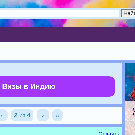
 Визы в Индию
‹
2
из
4
›
››
Ответить