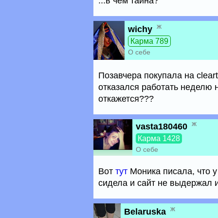
...в чем тайна?
ж
wichy
Карма 789
О себе
Позавчера покупала на clear
отказался работать неделю на
откажется???
ж
vasta180460
Карма 1428
О себе
Вот
тут
Моника писала, что у
сидела и сайт не выдержал 
ж
Belaruska