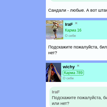
Сандали - любые. А вот шта
ж
IraF
Карма 16
О себе
Подскажите пожалуйста, бил
нет?
ж
wichy
Карма 789
О себе
IraF
Подскажите пожалуйста, б
или нет?