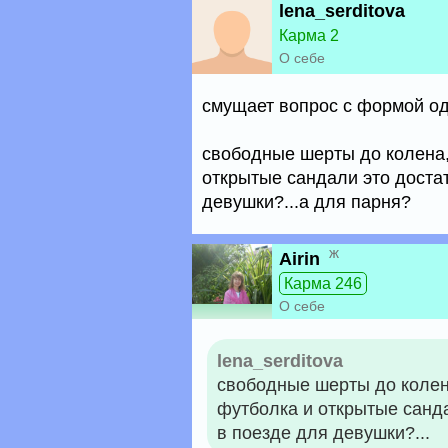
lena_serditova
Карма 2
О себе
смущает вопрос с формой о
свободные шерты до колена
открытые сандали это доста
девушки?...а для парня?
ж
Airin
Карма 246
О себе
lena_serditova
свободные шерты до коле
футболка и открытые санд
в поезде для девушки?...