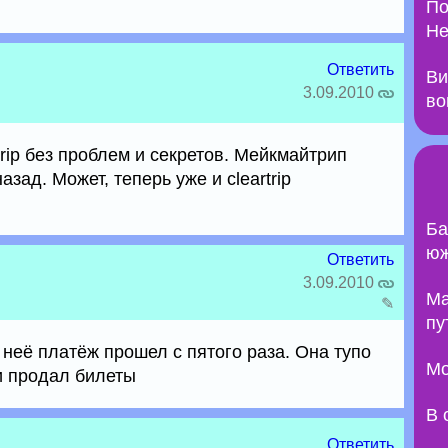
По
Не
Ответить
Ви
3.09.2010
во
trip без проблем и секретов. Мейкмайтрип
зад. Может, теперь уже и cleartrip
Ба
юж
Ответить
3.09.2010
Ma
✎
пу
 неё платёж прошел с пятого раза. Она тупо
Мо
и продал билеты
В 
Ответить