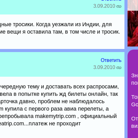
3.09.2010
ные тросики. Когда уезжали из Индии, для
е вещи я оставила там, в том числе и тросик.
Ответить
3.09.2010
Зн
по
очередную тему и доставать всех распросами,
вела в попытке купить жд билеты онлайн, так
То
карточка давно, проблем не наблюдалось
Go
m купила с первого раза авиа перелеты, а
перепробывала makemytrip.com , официальный
От
eatrip.com...платеж не проходит
ви