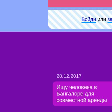
Войди
или
з
28.12.2017
Ищу человека в
Бангалоре для
совместной аренды