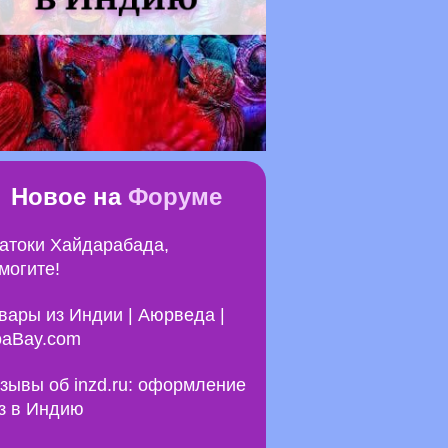
Новое на
Форуме
атоки Хайдарабада,
могите!
вары из Индии | Аюрведа |
aBay.com
зывы об inzd.ru: оформление
з в Индию