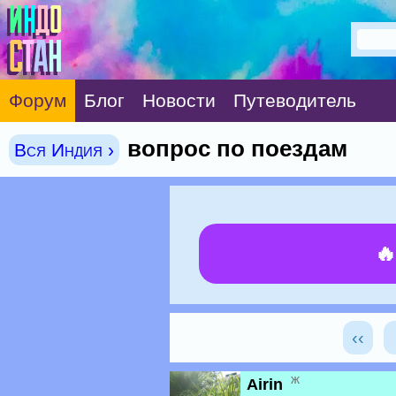
Форум
Блог
Новости
Путеводитель
вопрос по поездам
Вся Индия ›

‹‹
ж
Airin