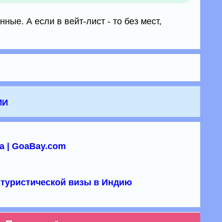
ные. А если в вейт-лист - то без мест,
ии
а | GoaBay.com
туристической визы в Индию