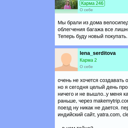
Карма 246
О себе
Мы брали из дома велосипед
облегчения багажа все лишни
Теперь буду новый покупать.
lena_serditova
Карма 2
О себе
очень не хочется создавать 
но я сегодня целый день про
ничего и не вышло..у меня 
раньше, через makemytrip.co
поезд ну никак не дается. 
индийский сайт, yatra.com, cl