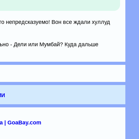
то непредсказуемо! Вон все ждали хуллуд
ьно - Дели или Мумбай? Куда дальше
ии
а | GoaBay.com