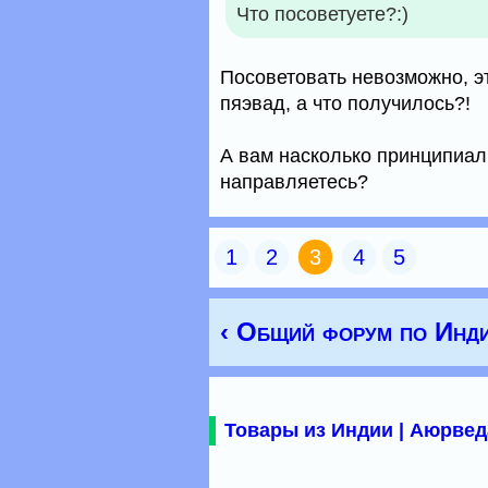
Что посоветуете?:)
Посоветовать невозможно, э
пяэвад, а что получилось?!
А вам насколько принципиал
направляетесь?
1
2
3
4
5
‹ Общий форум по Инд
Товары из Индии | Аюрвед