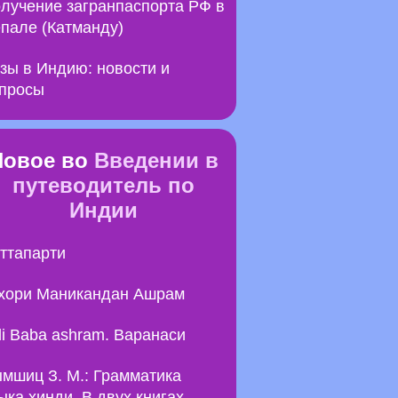
лучение загранпаспорта РФ в
пале (Катманду)
зы в Индию: новости и
просы
Новое во
Введении в
путеводитель по
Индии
ттапарти
хори Маникандан Ашрам
li Baba ashram. Варанаси
мшиц З. М.: Грамматика
ыка хинди. В двух книгах.