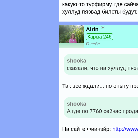
какую-то турфирму, где сайча
хуллуд пяэвад билеты будут,
ж
Airin
Карма 246
О себе
shooka
сказали, что на хуллуд пяэ
Так все ждали... по опыту пр
shooka
А где по 7760 сейчас прод
На сайте Фиинэйр:
http://www