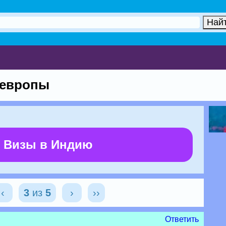
 европы
 Визы в Индию
‹
3
из
5
›
››
Ответить