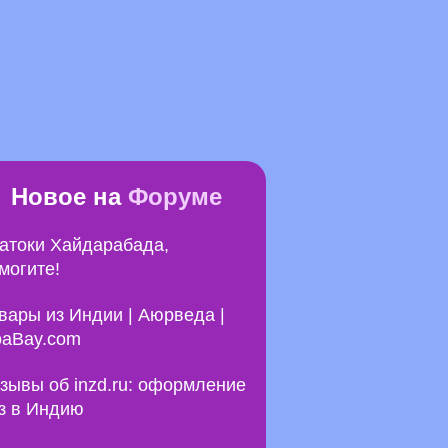
Новое на
Форуме
атоки Хайдарабада,
могите!
вары из Индии | Аюрведа |
aBay.com
зывы об inzd.ru: оформление
з в Индию