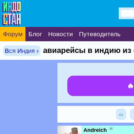
Форум
Блог
Новости
Путеводитель
авиарейсы в индию из
Вся Индия ›

‹‹
м
Andreich