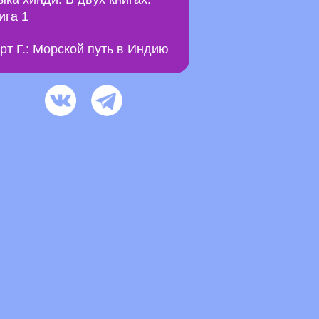
ига 1
рт Г.: Морской путь в Индию