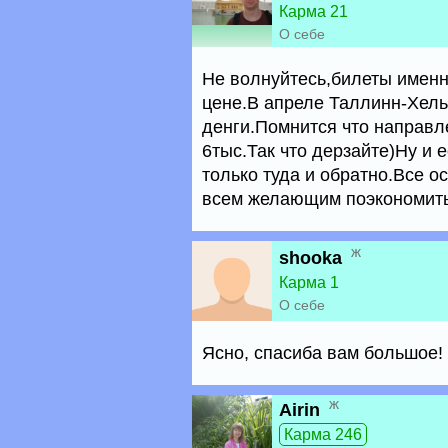
Карма 21
О себе
Не волнуйтесь,билеты именн
цене.В апреле Таллинн-Хель
денги.Помнится что направ
6тыс.Так что дерзайте)Ну и 
только туда и обратно.Все 
всем желающим поэкономить
ж
shooka
Карма 1
О себе
Ясно, спасиба вам большое!
ж
Airin
Карма 246