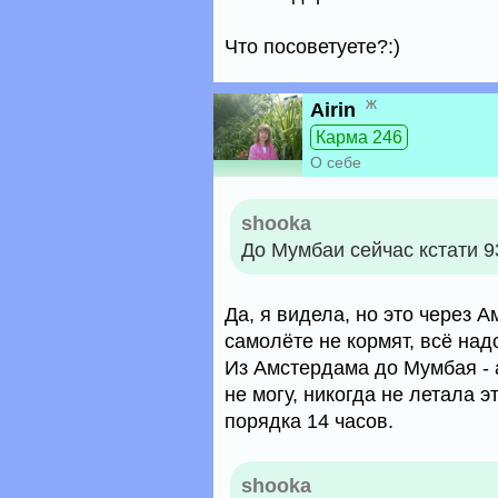
Что посоветуете?:)
ж
Airin
Карма 246
О себе
shooka
До Мумбаи сейчас кстати 9
Да, я видела, но это через А
самолёте не кормят, всё над
Из Амстердама до Мумбая - а
не могу, никогда не летала 
порядка 14 часов.
shooka