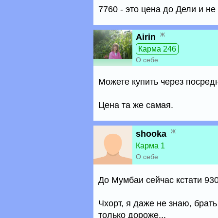
7760 - это цена до Дели и не
ж
Airin
Карма 246
О себе
Можете купить через посред
Цена та же самая.
ж
shooka
Карма 1
О себе
До Мумбаи сейчас кстати 930
Чхорт, я даже не знаю, брат
только дороже...