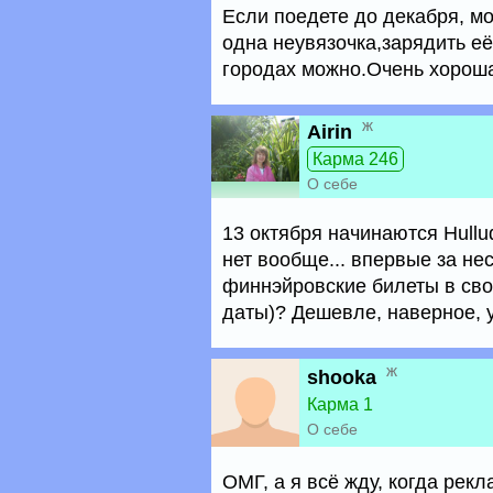
Если поедете до декабря, мо
одна неувязочка,зарядить её
городах можно.Очень хороша
ж
Airin
Карма 246
О себе
13 октября начинаются Hullu
нет вообще... впервые за нес
финнэйровские билеты в сво
даты)? Дешевле, наверное, уж
ж
shooka
Карма 1
О себе
ОМГ, а я всё жду, когда рек