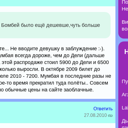
По
Не
Ви
е Бомбей было ещё дешевше,чуть больше
во
е... Не вводите девушку в заблуждение :-).
мбая всегда дороже, чем до Дели (дальше
на этой распродаже стоил 5900 до Дели и 6500
колько выросли. В октябре 2009 билет до
реле 2010 - 7200. Мумбая в последние разы не
Пу
ое-то время прекратил туда полёты.. Совсем
но обычные цены на сайте заоблачные.
Аг
La
Ответить
27.08.2010
Ды
яз