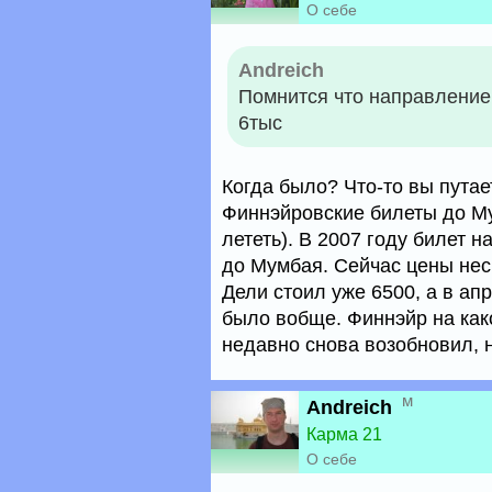
О себе
Andreich
Помнится что направлени
6тыс
Когда было? Что-то вы путает
Финнэйровские билеты до Му
лететь). В 2007 году билет 
до Мумбая. Сейчас цены нес
Дели стоил уже 6500, а в ап
было вобще. Финнэйр на как
недавно снова возобновил, 
м
Andreich
Карма 21
О себе