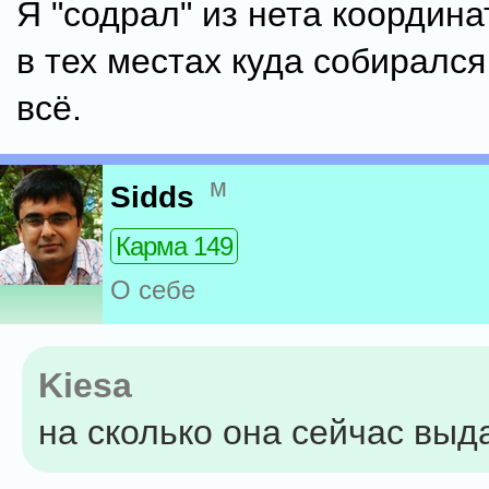
Я "содрал" из нета координа
в тех местах куда собирался
всё.
м
Sidds
Карма 149
О себе
Kiesa
на сколько она сейчас выд