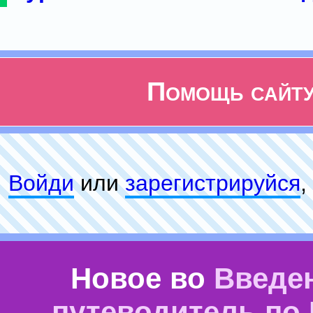
Помощь сайт
Войди
или
зарeгиcтpируйся
,
Новое во
Введе
путеводитель по