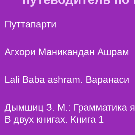
Путтапарти
Агхори Маникандан Ашрам
Lali Baba ashram. Варанаси
Дымшиц З. М.: Грамматика я
В двух книгах. Книга 1