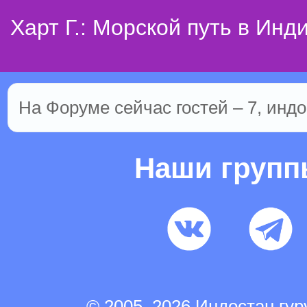
Харт Г.: Морской путь в Инд
На Форуме сейчас гостей – 7, индо
Наши груп
© 2005–2026 Индостан.гу