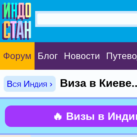
Форум
Блог
Новости
Путево
Виза в Киеве.
Вся Индия ›
🔥 Визы в Инд