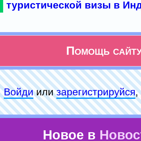
туристической визы в Ин
Помощь сайт
Войди
или
зарeгиcтpируйся
,
Новое в
Новос