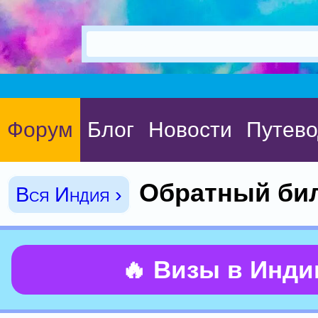
Форум
Блог
Новости
Путево
Обратный би
Вся Индия ›
🔥 Визы в Инд