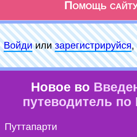
Помощь сайт
Войди
или
зарeгиcтpируйся
,
Новое во
Введе
путеводитель по
Путтапарти