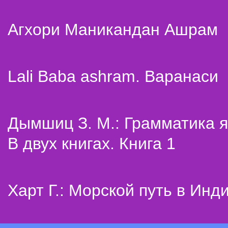
Агхори Маникандан Ашрам
Lali Baba ashram. Варанаси
Дымшиц З. М.: Грамматика я
В двух книгах. Книга 1
Харт Г.: Морской путь в Инд