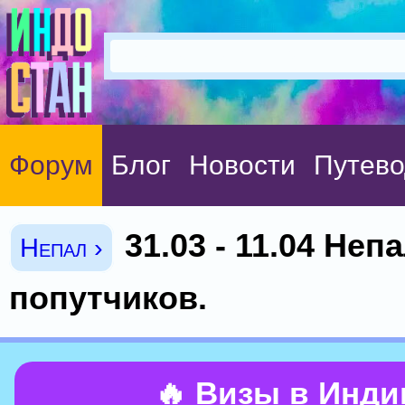
Форум
Блог
Новости
Путево
31.03 - 11.04 Неп
Непал ›
попутчиков.
🔥 Визы в Инд