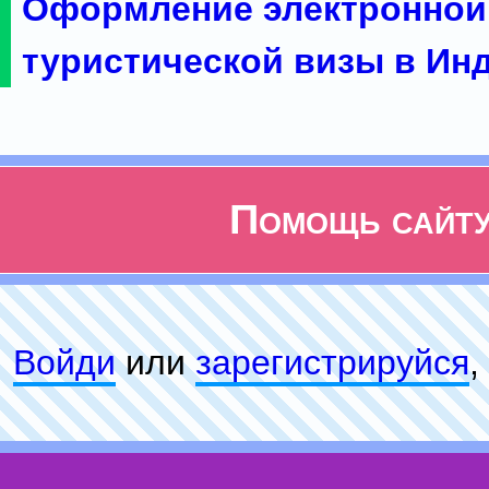
Оформление электронной
туристической визы в Ин
Помощь сайт
Войди
или
зарeгиcтpируйся
,