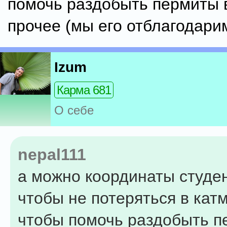
помочь раздобыть пермиты в
прочее (мы его отблагодари
Izum
Карма 681
О себе
nepal111
а можно координаты студе
чтобы не потеряться в кат
чтобы помочь раздобыть п