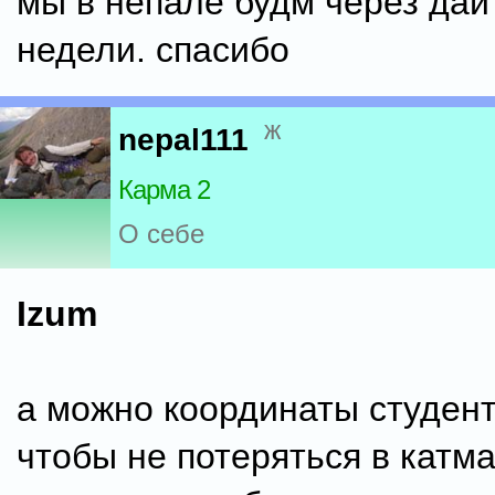
мы в непале будм через дай
недели. спасибо
ж
nepal111
Карма 2
О себе
Izum
а можно координаты студент
чтобы не потеряться в катм