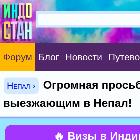
Форум
Блог
Новости
Путево
Огромная просьб
Непал ›
выезжающим в Непал!
🔥 Визы в Инд