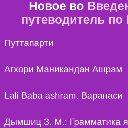
Новое во
Введе
путеводитель по
Путтапарти
Агхори Маникандан Ашрам
Lali Baba ashram. Варанаси
Дымшиц З. М.: Грамматика я