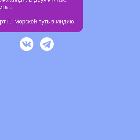
ига 1
рт Г.: Морской путь в Индию