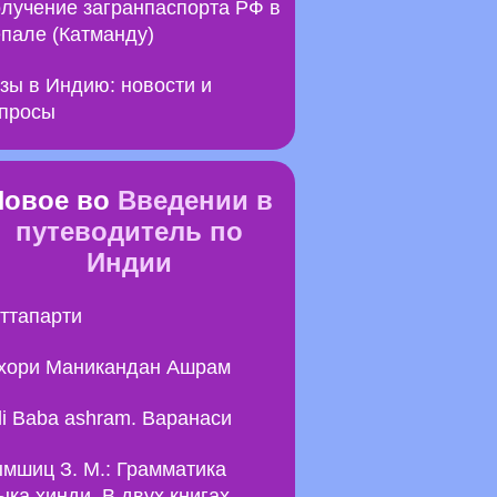
лучение загранпаспорта РФ в
пале (Катманду)
зы в Индию: новости и
просы
Новое во
Введении в
путеводитель по
Индии
ттапарти
хори Маникандан Ашрам
li Baba ashram. Варанаси
мшиц З. М.: Грамматика
ыка хинди. В двух книгах.