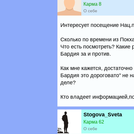
Карма 8
О себе
Интересует посещение Нац.п
Сколько по времени из Покха
Что есть посмотреть? Какие 
Бардия за и против.
Как мне кажется, достаточно 
Бардия это дороговато" не 
деле?
Кто владеет информацией,по
Stogova_Sveta
Карма 62
О себе