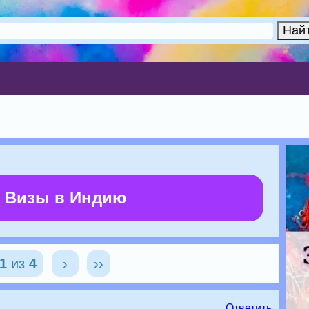
 Визы в Индию
1
из
4
›
››
Ответить