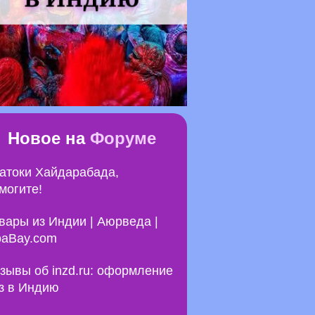
Новое на
Форуме
атоки Хайдарабада,
могите!
вары из Индии | Аюрведа |
aBay.com
зывы об inzd.ru: оформление
з в Индию