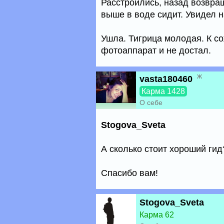
Расстроились, назад возвра
выше в воде сидит. Увидел н
Ушла. Тигрица молодая. К с
фотоаппарат и не достал.
ж
vasta180460
Карма 1428
О себе
Stogova_Sveta
А сколько стоит хороший гид
Спасибо вам!
Stogova_Sveta
Карма 62