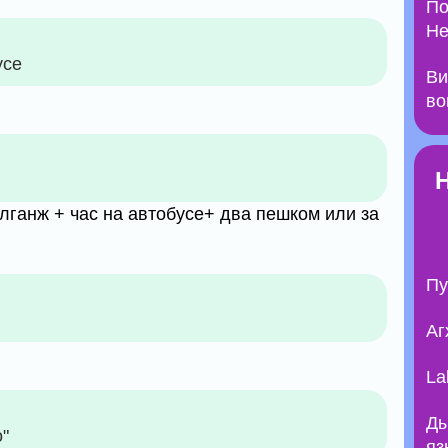
По
Не
усе
Ви
во
лганж + час на автобусе+ два пешком или за
Пу
Аг
La
Ды
о"
яз