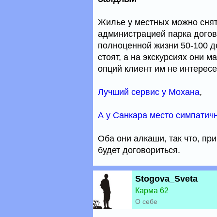
Жилье у местных можно снять
администрацией парка догов
полноценной жизни 50-100 д
стоят, а на экскурсиях они 
опций клиент им не интерес
Лучший сервис у Мохана
,
А у Санкара место симпатич
Оба они алкаши, так что, пр
будет договориться.
Stogova_Sveta
Карма 62
О себе