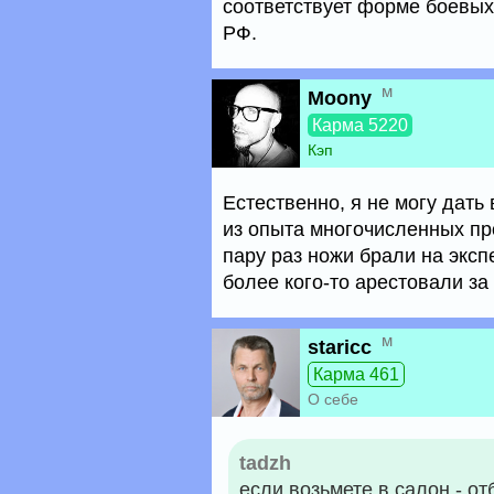
соответствует форме боевых
РФ.
м
Moony
Карма 5220
Кэп
Естественно, я не могу дать
из опыта многочисленных про
пару раз ножи брали на эксп
более кого-то арестовали за
м
staricc
Карма 461
О себе
tadzh
если возьмете в салон - от