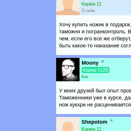
Карма 11
О себе
Хочу купить ножик в подарок,
таможня и погранконтроль. В
чем, если его все же отберут
быть какое-то наказание сог
м
Moony
Карма 5220
Кэп
У моих друзей был опыт пров
Таможенники уже в курсе, да
нож кукхри не расценивается
ж
Shepotom
Карма 11