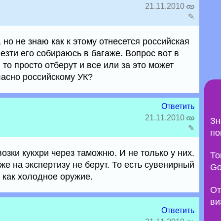
21.11.2010
✎
 но не знаю как к этому отнесется российская
езти его собираюсь в багаже. Вопрос вот в
, то просто отберут и все или за это может
ласно российскому УК?
Ответить
21.11.2010
Зн
✎
по
озки кукхри через таможню. И не только у них.
То
же на экспертизу не берут. То есть сувенирный
Go
 как холодное оружие.
От
ви
Ответить