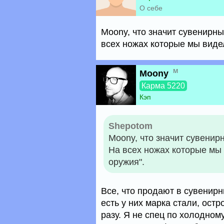
О себе
Moony, что значит сувенирны
всех ножах которые мы видел
м
Moony
Карма 5220
Кэп
Shepotom
Moony, что значит сувенирн
На всех ножах которые мы 
оружия".
Все, что продают в сувенирн
есть у них марка стали, ост
разу. Я не спец по холодном