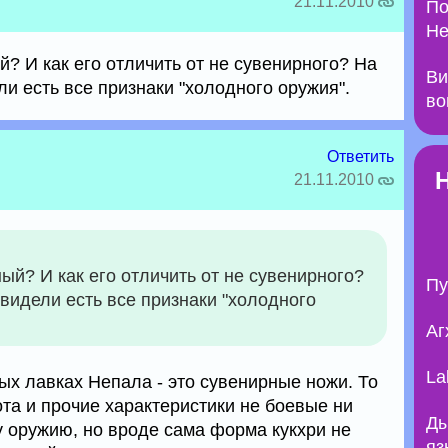
21.11.2010
По
Не
й? И как его отличить от не сувенирного? На
Ви
и есть все признаки "холодного оружия".
во
Ответить
21.11.2010
ый? И как его отличить от не сувенирного?
Пу
видели есть все признаки "холодного
Аг
La
ых лавках Непала - это сувенирные ножи. То
рота и прочие характеристики не боевые ни
Ды
у оружию, но вроде сама форма кукхри не
яз