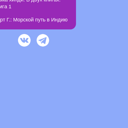
ига 1
рт Г.: Морской путь в Индию