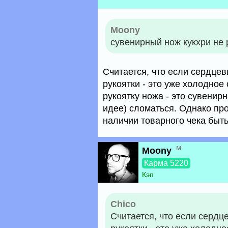
Moony
сувенирный нож кукхри не 
Считается, что если сердце
рукоятки - это уже холодное
рукоятку ножа - это сувенирн
идее) сломаться. Однако про
наличии товарного чека быт
м
Moony
Карма 5220
Кэп
Chico
Считается, что если сердц