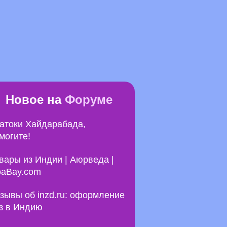
Новое на
Форуме
атоки Хайдарабада,
могите!
вары из Индии | Аюрведа |
aBay.com
зывы об inzd.ru: оформление
з в Индию