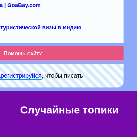
а | GoaBay.com
туристической визы в Индию
Помощь сайту
арeгиcтpируйся
, чтобы писать
Случайные топики