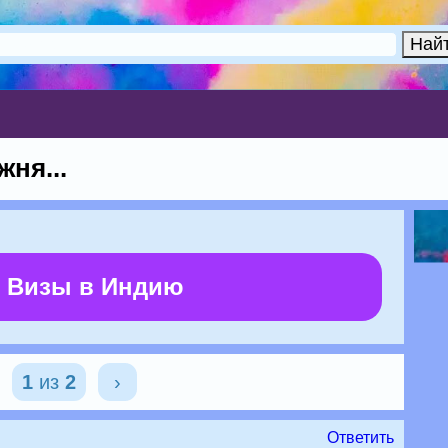
жня...
 Визы в Индию
1
из
2
›
Ответить