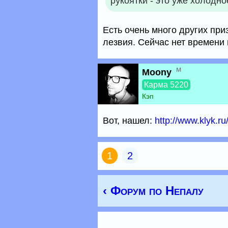
рукоятки - это уже холодно
Есть очень много других при
лезвия. Сейчас нет времени 
м
Moony
Карма 5220
Кэп
Вот, нашел:
http://www.klyk.
1
2
‹ Форум по Непалу