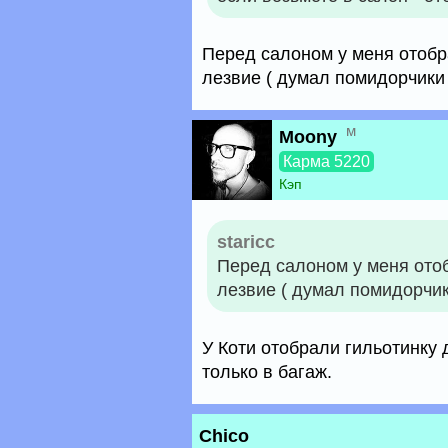
Перед салоном у меня отоб
лезвие ( думал помидорчики 
м
Moony
Карма 5220
Кэп
staricc
Перед салоном у меня ото
лезвие ( думал помидорчик
У Коти отобрали гильотинку
только в багаж.
Chico