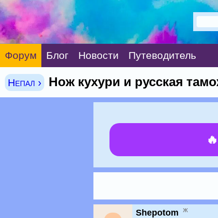
Форум
Блог
Новости
Путеводитель
Нож кухури и русская тамо
Непал ›

ж
Shepotom