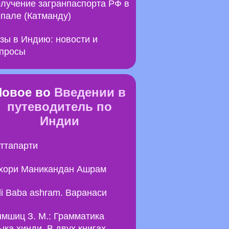
лучение загранпаспорта РФ в
пале (Катманду)
зы в Индию: новости и
просы
Новое во
Введении в
путеводитель по
Индии
ттапарти
хори Маникандан Ашрам
li Baba ashram. Варанаси
мшиц З. М.: Грамматика
ыка хинди. В двух книгах.