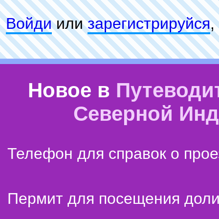
Войди
или
зарeгиcтpируйся
,
Новое в
Путеводи
Северной Ин
Телефон для справок о прое
Пермит для посещения дол