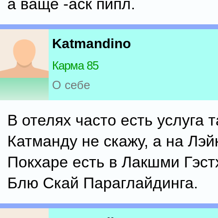
а ваще -аск пипл.
Katmandino
Карма 85
О себе
В отелях часто есть услуга т
Катманду не скажу, а на Лэй
Покхаре есть в Лакшми Гэст
Блю Скай Параглайдинга.