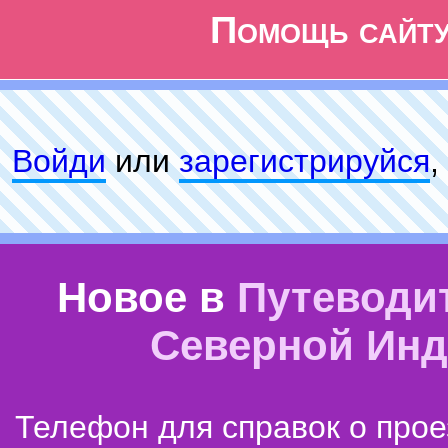
Помощь сайт
Войди
или
зарeгиcтpируйся
,
Новое в
Путеводи
Северной Ин
Телефон для справок о прое