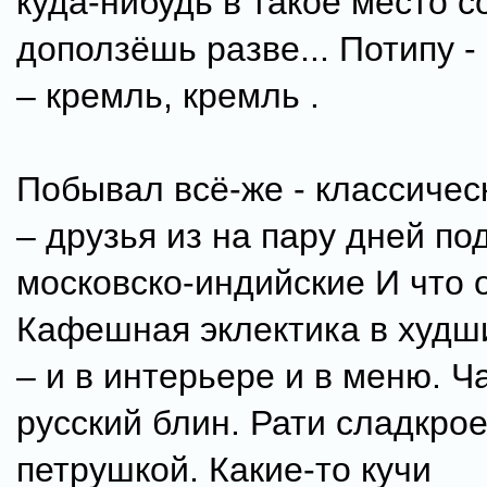
куда-нибудь в такое место 
доползёшь разве... Потипу -
– кремль, кремль .
Побывал всё-же - классиче
– друзья из на пару дней по
московско-индийские И что 
Кафешная эклектика в худш
– и в интерьере и в меню. Ч
русский блин. Рати сладкрое
петрушкой. Какие-то кучи