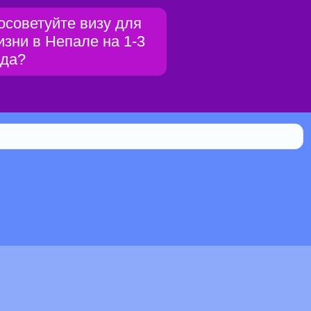
осоветуйте визу для
изни в Непале на 1-3
ода?
Библиотека
0.111% мистической силы