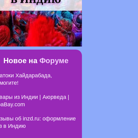
Новое на
Форуме
атоки Хайдарабада,
могите!
вары из Индии | Аюрведа |
aBay.com
зывы об inzd.ru: оформление
з в Индию