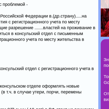
с проблемой -
оссийской Федерации в.(др.страну).....на
тия с регистрационного учета по месту
ие разрешение .......властей на проживание в
титься в консульский отдел с письменным
трационного учета по месту жительства в
Зн
по
онсульский отдел с регистрационного учета в
То
Go
в консульском отделе оформлять новые
(в т.ч. в случае утери, порчи, перемены
От
ви