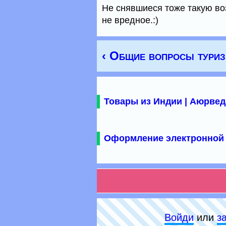
Не снявшиеся тоже такую во
не вредное.:)
‹ Общие вопросы тури
Товары из Индии | Аюрвед
Оформление электронной 
Войди
или
з