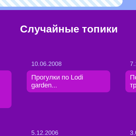
Случайные топики
10.06.2008
7.
Прогулки по Lodi
П
garden...
т
5.12.2006
3.