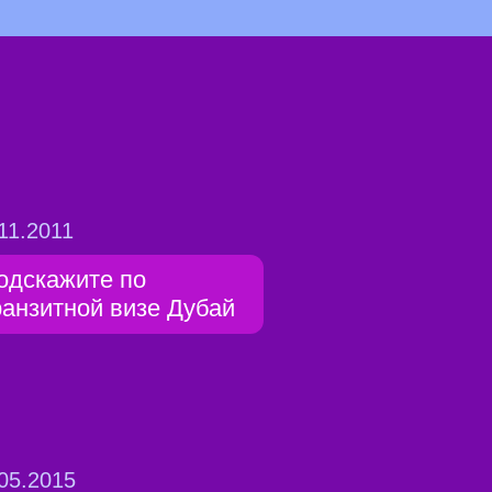
11.2011
одскажите по
ранзитной визе Дубай
05.2015