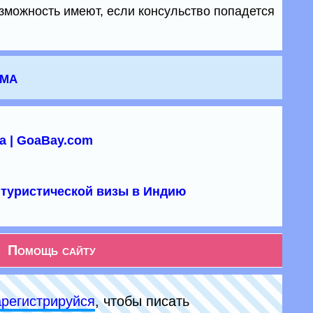
зможность имеют, если консульство попадется
зма
а | GoaBay.com
туристической визы в Индию
Помощь сайту
арeгиcтpируйся
, чтобы писать