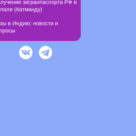
лучение загранпаспорта РФ в
пале (Катманду)
зы в Индию: новости и
просы