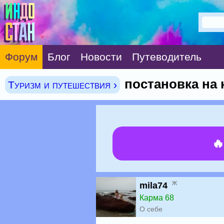
Форум
Блог
Новости
Путеводитель
постановка на 
Туризм и путешествия ›

ж
mila74
Карма 68
О себе