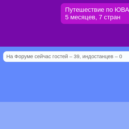
Путешествие по ЮВА
5 месяцев, 7 стран
На Форуме сейчас гостей – 39, индостанцев – 0
© 2005–2026 Индостан.гуру
18+
Пол