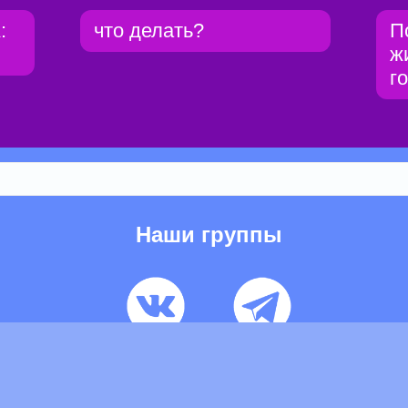
:
что делать?
П
ж
г
Наши группы
ьзовательское соглашение
Pеклaма
Контакты