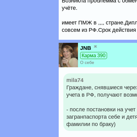
Возникла проблемма с обмено
учёте.
имеет ПМЖ в ,,,, стране.Ди
совсем из РФ.Срок действия 
ж
JNB
Карма 390
О себе
mila74
Граждане, снявшиеся через
учета в РФ, получают возм
- после постановки на уче
загранпаспорта себе и детя
фамилии по браку)