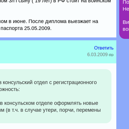
м З/П сыну ( 19 лет) в РФ стоит на воинском
По
Не
плом в июне. После диплома выезжает на
Ви
паспорта 25.05.2009.
во
Ответить
6.03.2009
 консульский отдел с регистрационного
ожность:
т в консульском отделе оформлять новые
м (в т.ч. в случае утери, порчи, перемены