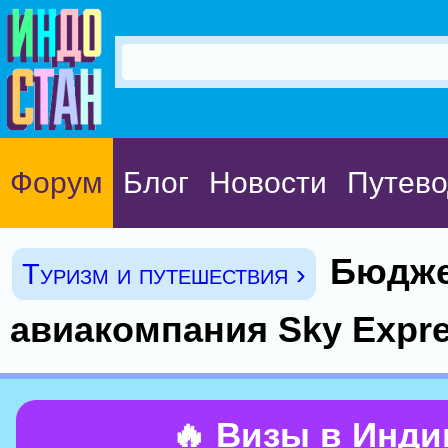
Форум
Блог
Новости
Путево
Бюдже
Туризм и путешествия ›
авиакомпания Sky Expr
🔥 Визы в Инд