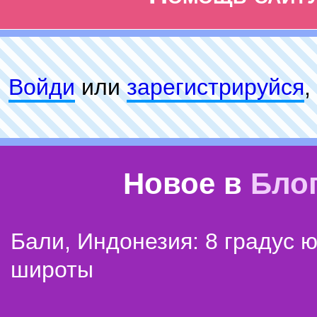
Войди
или
зарeгиcтpируйся
,
Новое в
Бло
Бали, Индонезия: 8 градус 
широты