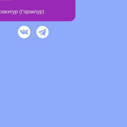
ракхпур (Горакпур)