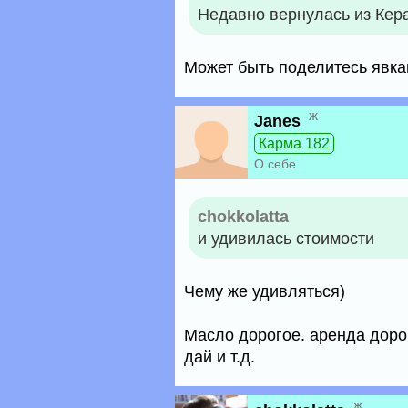
Недавно вернулась из Кер
Может быть поделитесь явка
ж
Janes
Карма 182
О себе
chokkolatta
и удивилась стоимости
Чему же удивляться)
Масло дорогое. аренда дорог
дай и т.д.
ж