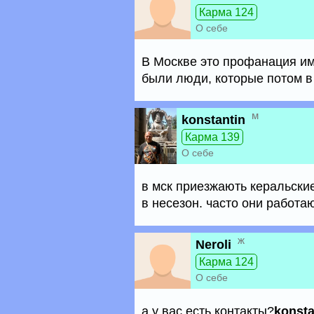
Карма 124
О себе
В Москве это профанация имх
были люди, которые потом в
м
konstantin
Карма 139
О себе
в мск приезжають керальски
в несезон. часто они работа
ж
Neroli
Карма 124
О себе
а у вас есть контакты?
konsta