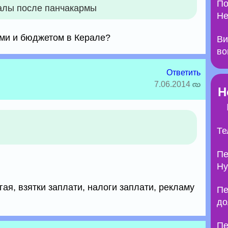
По
алы после панчакармы
Не
ми и бюджетом в Керале?
Ви
во
Ответить
7.06.2014
Н
Те
Пе
Ну
ая, взятки заплати, налоги заплати, рекламу
Пе
до
Пе