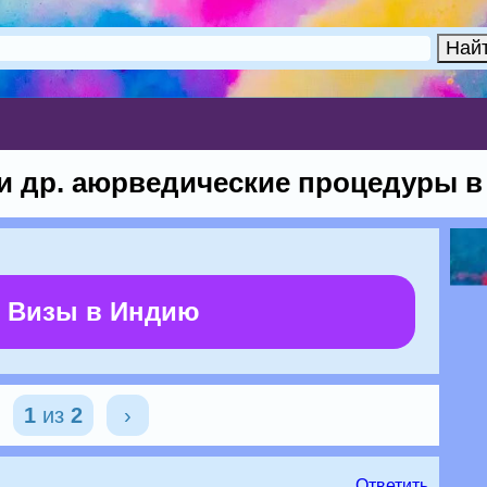
 др. аюрведические процедуры в 
 Визы в Индию
1
из
2
›
Ответить