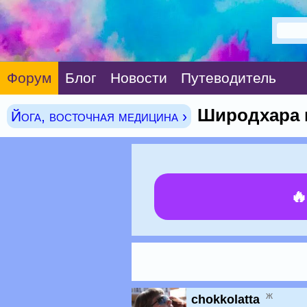
Форум
Блог
Новости
Путеводитель
Широдхара и
Йога, восточная медицина ›

ж
chokkolatta