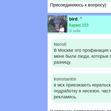
Присоединяюсь к вопросу)
ж
bird
Карма 103
О себе
Neroli
В Москве это профанация и
меня были люди, которые 
разницу.
konstantin
в мск приезжають керальс
подработку в несезон. час
рекламясь.