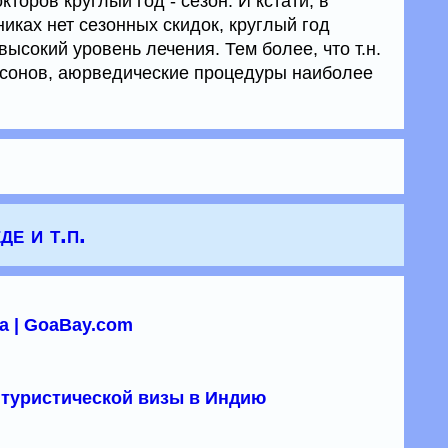
торов круглый год - сезон. И кстати, в
иках нет сезонных скидок, круглый год
ысокий уровень лечения. Тем более, что т.н.
муссонов, аюрведические процедуры наиболее
де и т.п.
а | GoaBay.com
туристической визы в Индию