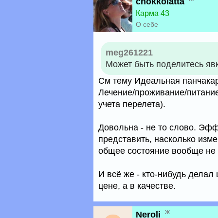
chokkolatta
Карма 43
О себе
meg261221
Может быть поделитесь яв
См тему Идеальная панчакар
Лечение/проживание/питание
учета перелета).
Довольна - не то слово. Эф
представить, насколько изме
общее состояние вообще не 
И всё же - кто-нибудь делал
цене, а в качестве.
ж
Neroli