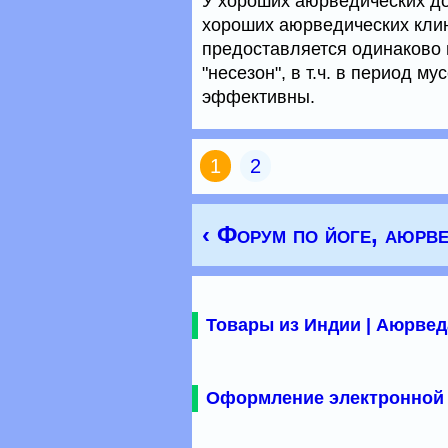
У хороших аюрведических док
хороших аюрведических клин
предоставляется одинаково в
"несезон", в т.ч. в период 
эффективны.
1
2
‹ Форум по йоге, аюрве
Товары из Индии | Аюрвед
Оформление электронной 