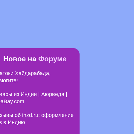
Новое на
Форуме
атоки Хайдарабада,
могите!
вары из Индии | Аюрведа |
aBay.com
зывы об inzd.ru: оформление
з в Индию