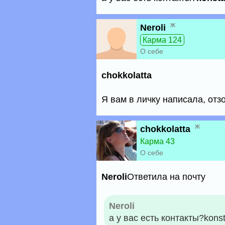
ж
Neroli
Карма 124
О себе
chokkolatta
Я вам в личку написала, отзо
ж
chokkolatta
Карма 43
О себе
Neroli
Ответила на почту
Neroli
а у вас есть контакты?konst