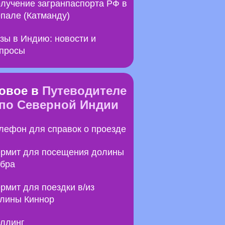
лучение загранпаспорта РФ в
пале (Катманду)
зы в Индию: новости и
просы
овое в
Путеводителе
по Северной Индии
лефон для справок о проезде
рмит для посещения долины
бра
рмит для поездки в/из
лины Киннор
ллинг