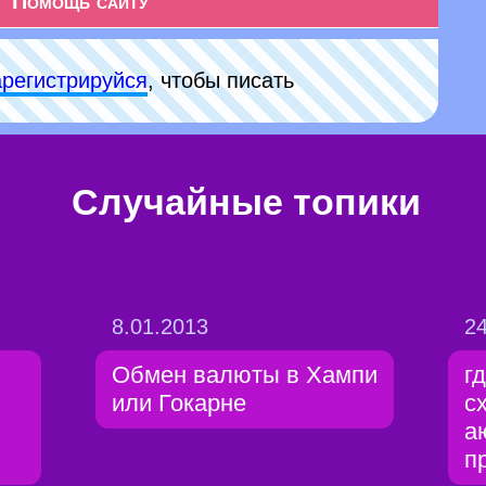
Помощь сайту
арeгиcтpируйся
, чтобы писать
Случайные топики
8.01.2013
24
Обмен валюты в Хампи
г
или Гокарне
с
а
п