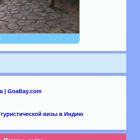
к
а | GoaBay.com
туристической визы в Индию