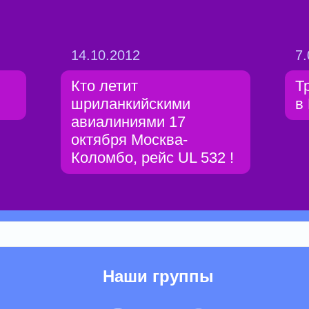
14.10.2012
7.
Кто летит
Т
шриланкийскими
в
авиалиниями 17
октября Москва-
Коломбо, рейс UL 532 !
Наши группы