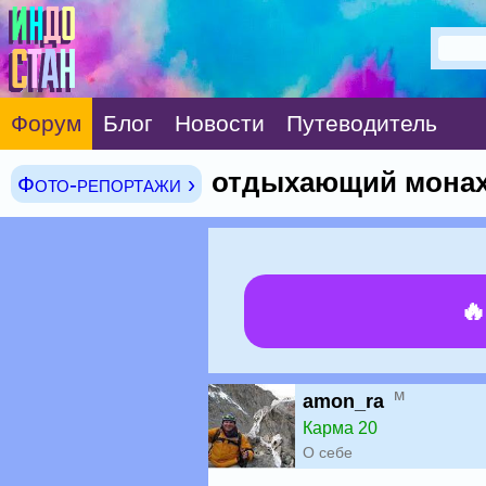
Форум
Блог
Новости
Путеводитель
отдыхающий мона
Фото-репортажи ›

м
amon_ra
Карма 20
О себе