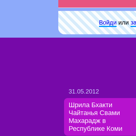
Войди
или
з
31.05.2012
Шрила Бхакти
Чайтанья Свами
Махарадж в
Республике Коми