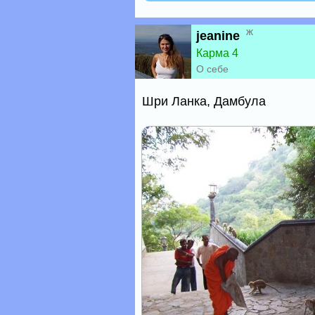
ж
jeanine
Карма 4
О себе
Шри Ланка, Дамбула