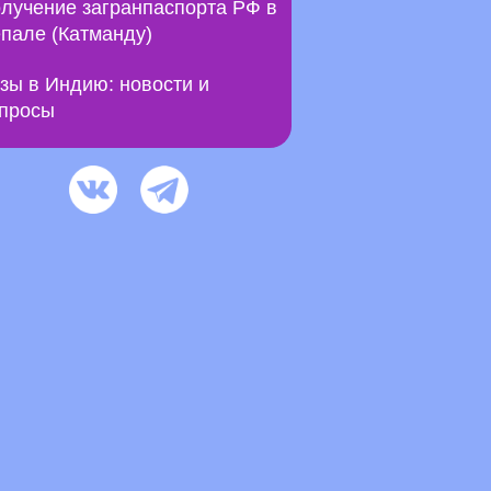
лучение загранпаспорта РФ в
пале (Катманду)
зы в Индию: новости и
просы