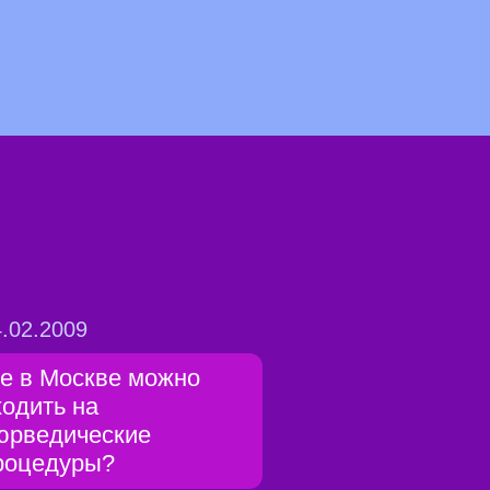
.02.2009
де в Москве можно
ходить на
юрведические
роцедуры?