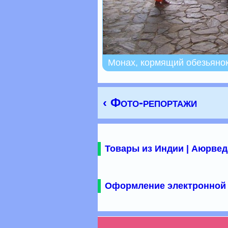
Монах, кормящий обезьяно
‹ Фото-репортажи
Товары из Индии | Аюрвед
Оформление электронной 