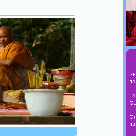
Зн
по
То
Go
От
ви