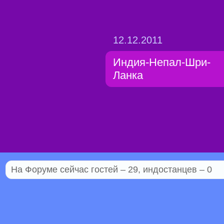
12.12.2011
Индия-Непал-Шри-
Ланка
На Форуме сейчас гостей – 29, индостанцев – 0