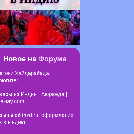
Новое на
Форуме
атоки Хайдарабада,
могите!
вары из Индии | Аюрведа |
aBay.com
зывы об inzd.ru: оформление
з в Индию